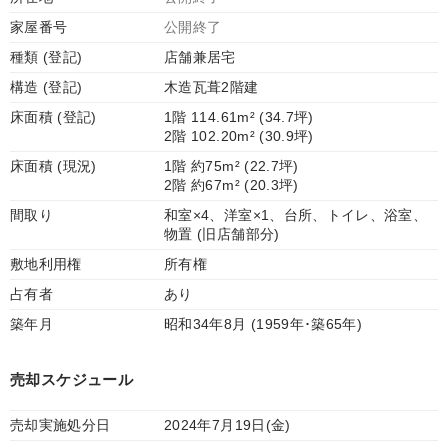
家屋番号
公開終了
種類 (登記)
店舗兼居宅
構造 (登記)
木造瓦葺2階建
床面積 (登記)
1階 114.61m² (34.7坪)
2階 102.20m² (30.9坪)
床面積 (現況)
1階 約75m² (22.7坪)
2階 約67m² (20.3坪)
間取り
和室×4、洋室×1、台所、トイレ、浴室、
物置 (旧店舗部分)
敷地利用権
所有権
占有者
あり
築年月
昭和34年8月 (1959年･築65年)
売却スケジュール
売却実施処分日
2024年7月19日(金)