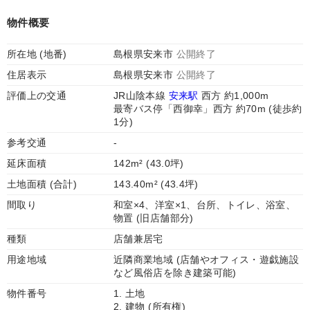
物件概要
所在地 (地番)
島根県安来市
公開終了
住居表示
島根県安来市
公開終了
評価上の交通
JR山陰本線
安来駅
西方 約1,000m
最寄バス停「西御幸」西方 約70m (徒歩約
1分)
参考交通
-
延床面積
142m² (43.0坪)
土地面積 (合計)
143.40m² (43.4坪)
間取り
和室×4、洋室×1、台所、トイレ、浴室、
物置 (旧店舗部分)
種類
店舗兼居宅
用途地域
近隣商業地域 (店舗やオフィス・遊戯施設
など風俗店を除き建築可能)
物件番号
1. 土地
2. 建物 (所有権)