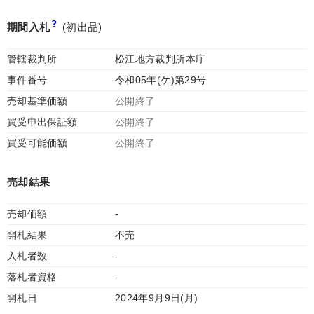
期間入札
(初出品)
管轄裁判所
松江地方裁判所本庁
事件番号
令和05年(ケ)第29号
売却基準価額
公開終了
買受申出保証額
公開終了
買受可能価額
公開終了
売却結果
売却価額
-
開札結果
不売
入札者数
-
落札者資格
-
開札日
2024年9月9日(月)