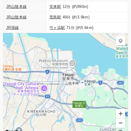
JR山陰本線
安来駅
12分 (約890m)
JR山陰本線
荒島駅
49分 (約3.9km)
JR境線
弓ヶ浜駅
71分 (約5.6km)
+
−