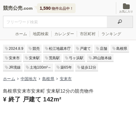
競売公売
1,590
物件出品中！
お気に入り
ホーム
地図検索
カレンダー
市区町村
ランキング
2024.8.9
競売
松江地裁本庁
戸建て
店舗
島根県
安来市
安来駅
荒島駅
弓ヶ浜駅
JR山陰本線
JR境線
土地100m²～
築65年
徒歩12分
ホーム
中国地方
島根県
安来市
島根県安来市安来町 安来駅12分の競売物件
¥ 終了 戸建て 142m²