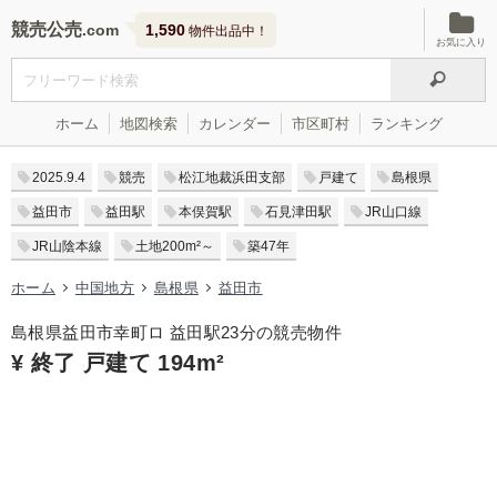
競売公売
1,590
物件出品中！
お気に入り
ホーム
地図検索
カレンダー
市区町村
ランキング
2025.9.4
競売
松江地裁浜田支部
戸建て
島根県
益田市
益田駅
本俣賀駅
石見津田駅
JR山口線
JR山陰本線
土地200m²～
築47年
ホーム
中国地方
島根県
益田市
島根県益田市幸町ロ 益田駅23分の競売物件
¥ 終了 戸建て 194m²