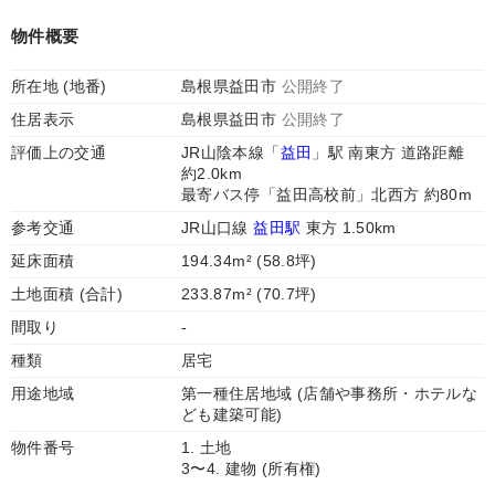
物件概要
所在地 (地番)
島根県益田市
公開終了
住居表示
島根県益田市
公開終了
評価上の交通
JR山陰本線「
益田
」駅 南東方 道路距離
約2.0km
最寄バス停「益田高校前」北西方 約80m
参考交通
JR山口線
益田駅
東方 1.50km
延床面積
194.34m² (58.8坪)
土地面積 (合計)
233.87m² (70.7坪)
間取り
-
種類
居宅
用途地域
第一種住居地域 (店舗や事務所・ホテルな
ども建築可能)
物件番号
1. 土地
3〜4. 建物 (所有権)