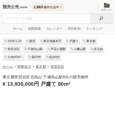
競売公売
1,663
物件出品中！
お気に入り
ホーム
地図検索
カレンダー
市区町村
ランキング
2026.5.20
競売
東京地裁本庁
戸建て
東京都
世田谷区
千歳烏山駅
芦花公園駅
八幡山駅
京王線
土地40m²～
築20年
徒歩8分
ホーム
関東地方
東京都
世田谷区
東京都世田谷区北烏山 千歳烏山駅8分の競売物件
¥ 13,930,000円 戸建て 80m²