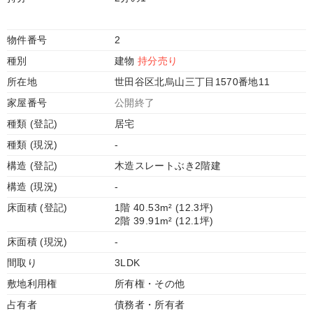
物件番号
2
種別
建物
持分売り
所在地
世田谷区北烏山三丁目1570番地11
家屋番号
公開終了
種類 (登記)
居宅
種類 (現況)
-
構造 (登記)
木造スレートぶき2階建
構造 (現況)
-
床面積 (登記)
1階 40.53m² (12.3坪)
2階 39.91m² (12.1坪)
床面積 (現況)
-
間取り
3LDK
敷地利用権
所有権・その他
占有者
債務者・所有者