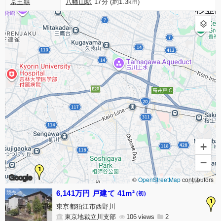
京王線
八幡山駅
17分 (約1.3km)
+
−
1
Google
©
OpenStreetMap
contributors
6,141万円 戸建て 41m²
(初)
1
東京都狛江市西野川
東京地裁立川支部
106
2