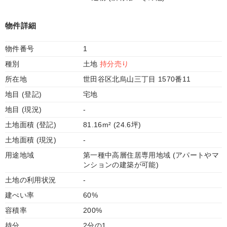
物件詳細
物件番号
1
種別
土地
持分売り
所在地
世田谷区北烏山三丁目 1570番11
地目 (登記)
宅地
地目 (現況)
-
土地面積 (登記)
81.16m² (24.6坪)
土地面積 (現況)
-
用途地域
第一種中高層住居専用地域 (アパートやマ
ンションの建築が可能)
土地の利用状況
-
建ぺい率
60%
容積率
200%
持分
2分の1