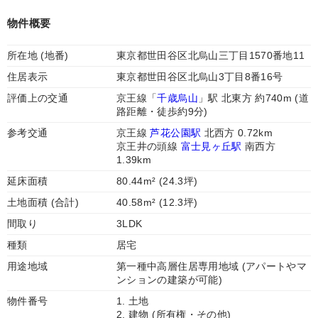
物件概要
所在地 (地番)
東京都世田谷区北烏山三丁目1570番地11
住居表示
東京都世田谷区北烏山3丁目8番16号
評価上の交通
京王線「
千歳烏山
」駅 北東方 約740m (道
路距離・徒歩約9分)
参考交通
京王線
芦花公園駅
北西方 0.72km
京王井の頭線
富士見ヶ丘駅
南西方
1.39km
延床面積
80.44m² (24.3坪)
土地面積 (合計)
40.58m² (12.3坪)
間取り
3LDK
種類
居宅
用途地域
第一種中高層住居専用地域 (アパートやマ
ンションの建築が可能)
物件番号
1. 土地
2. 建物 (所有権・その他)