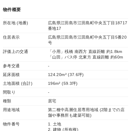
物件概要
所在地 (地番)
広島県江田島市江田島町中央五丁目18717
番地17
住居表示
広島県江田島市江田島町中央五丁目5番20
号
評価上の交通
「小用」桟橋 南西方 直線距離 約1.8km
「山田」バス停 北東方 直線距離 約60m
参考交通
-
延床面積
124.20m² (37.6坪)
土地面積 (合計)
196m² (59.3坪)
間取り
-
種類
居宅
用途地域
第二種中高層住居専用地域 (2階までの店
舗や事務所も建築可能)
物件番号
1. 土地
2. 建物 (所有権)