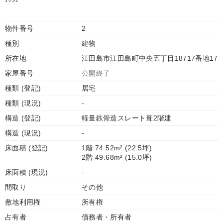
物件番号
2
種別
建物
所在地
江田島市江田島町中央五丁目18717番地17
家屋番号
公開終了
種類 (登記)
居宅
種類 (現況)
-
構造 (登記)
軽量鉄骨造スレート葺2階建
構造 (現況)
-
床面積 (登記)
1階 74.52m² (22.5坪)
2階 49.68m² (15.0坪)
床面積 (現況)
-
間取り
その他
敷地利用権
所有権
占有者
債務者・所有者