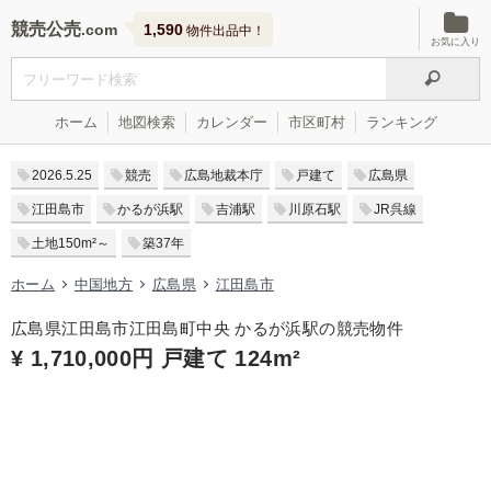
競売公売
1,590
物件出品中！
お気に入り
ホーム
地図検索
カレンダー
市区町村
ランキング
2026.5.25
競売
広島地裁本庁
戸建て
広島県
江田島市
かるが浜駅
吉浦駅
川原石駅
JR呉線
土地150m²～
築37年
ホーム
中国地方
広島県
江田島市
広島県江田島市江田島町中央 かるが浜駅の競売物件
¥ 1,710,000円 戸建て 124m²