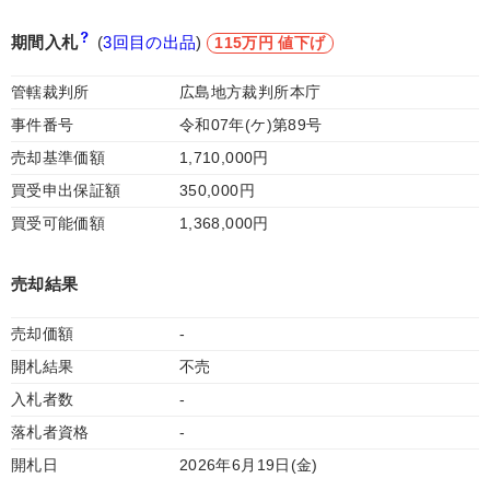
期間入札
(
3回目の出品
)
115万円 値下げ
管轄裁判所
広島地方裁判所本庁
事件番号
令和07年(ケ)第89号
売却基準価額
1,710,000円
買受申出保証額
350,000円
買受可能価額
1,368,000円
売却結果
売却価額
-
開札結果
不売
入札者数
-
落札者資格
-
開札日
2026年6月19日(金)