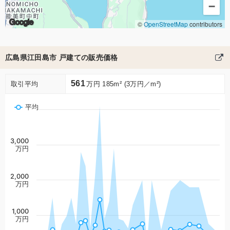
−
Google
©
OpenStreetMap
contributors
広島県江田島市 戸建ての販売価格
561
取引平均
万円 185m² (3万円／m²)
平均
3,000
万円
2,000
万円
1,000
万円