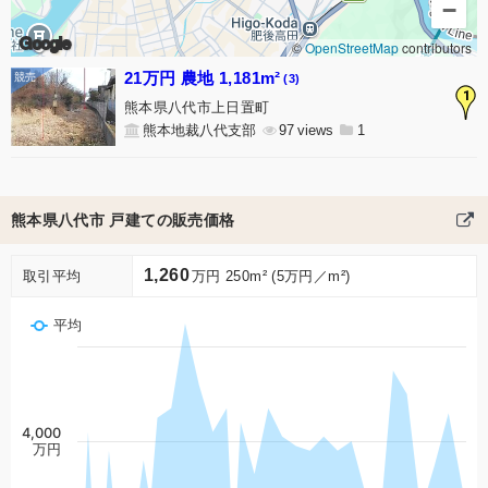
−
Google
©
OpenStreetMap
contributors
21万円 農地 1,181m²
(3)
1
熊本県八代市上日置町
熊本地裁八代支部
97
1
熊本県八代市 戸建ての販売価格
1,260
取引平均
万円 250m² (5万円／m²)
平均
4,000
万円