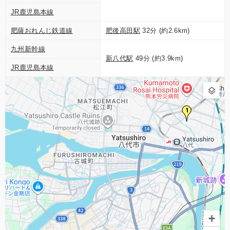
JR鹿児島本線
肥薩おれんじ鉄道線
肥後高田駅
32分 (約2.6km)
九州新幹線
新八代駅
49分 (約3.9km)
JR鹿児島本線
1
+