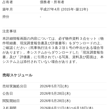
占有者
債務者・所有者
築年月
平成27年4月 (2015年･築11年)
持分
-
注意事項
本詳細情報画面の内容については、必ず物件資料３点セット（物
件明細書、現況調査報告書及び評価書等）をダウンロードの上、
ご確認ください（民事執行法６３条２項１号の申出がある場合等
があります）。本システムからダウンロードした「現況調査報告
書」及び「評価書」に引用されている写真、資料及び図面は、本
システム上は添付されていない場合があります。
売却スケジュール
売却実施処分日
2026年5月7日(木)
公告日
2026年5月28日(木)
閲覧開始日
2026年5月28日(木)
入札期間
2026年6月11日(木)〜6月18日(木)