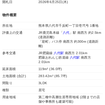
開札日
2026年6月25日(木)
物件概要
所在地
熊本県八代市千反町一丁目壱弐号 1番地
評価上の交通
JR鹿児島本線「
八代
」駅 南西方 約2.5km
(道路距離)
「迎町」バス停 南西方 約300m (道路距
離)
参考交通
JR肥薩線
八代駅
南西方 2.01km
肥薩おれんじ鉄道線
八代駅
南西方
2.01km
延床面積
119m² (36.0坪)
土地面積 (合計)
283.42m² (85.7坪)
間取り
3LDK
種類
居宅
用途地域
第二種中高層住居専用地域 (2階までの店
舗や事務所も建築可能)