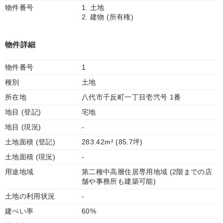
物件番号
1. 土地
2. 建物 (所有権)
物件詳細
物件番号
1
種別
土地
所在地
八代市千反町一丁目壱弐号 1番
地目 (登記)
宅地
地目 (現況)
-
土地面積 (登記)
283.42m² (85.7坪)
土地面積 (現況)
-
用途地域
第二種中高層住居専用地域 (2階までの店
舗や事務所も建築可能)
土地の利用状況
-
建ぺい率
60%