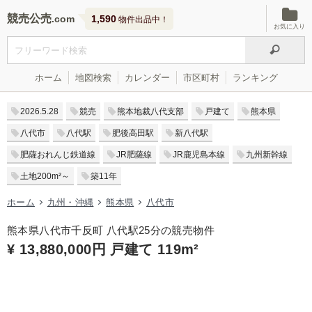
競売公売
1,590
物件出品中！
お気に入り
ホーム
地図検索
カレンダー
市区町村
ランキング
2026.5.28
競売
熊本地裁八代支部
戸建て
熊本県
八代市
八代駅
肥後高田駅
新八代駅
肥薩おれんじ鉄道線
JR肥薩線
JR鹿児島本線
九州新幹線
土地200m²～
築11年
ホーム
九州・沖縄
熊本県
八代市
熊本県八代市千反町 八代駅25分の競売物件
¥ 13,880,000円 戸建て 119m²