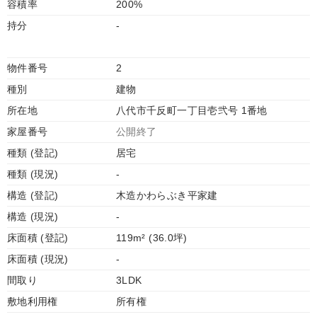
容積率
200%
持分
-
物件番号
2
種別
建物
所在地
八代市千反町一丁目壱弐号 1番地
家屋番号
公開終了
種類 (登記)
居宅
種類 (現況)
-
構造 (登記)
木造かわらぶき平家建
構造 (現況)
-
床面積 (登記)
119m² (36.0坪)
床面積 (現況)
-
間取り
3LDK
敷地利用権
所有権