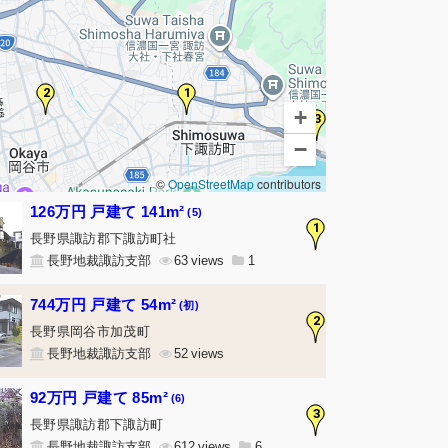
2
1
+
3
−
©
OpenStreetMap
contributors
126万円 戸建て 141m²
(5)
1
長野県諏訪郡下諏訪町社
長野地裁諏訪支部
63
1
744万円 戸建て 54m²
(初)
2
長野県岡谷市加茂町
長野地裁諏訪支部
52
92万円 戸建て 85m²
(6)
3
長野県諏訪郡下諏訪町
長野地裁諏訪支部
612
6