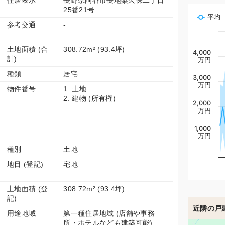
住居表示
長野県岡谷市長地梨久保二丁目
25番21号
平均
参考交通
-
土地面積 (合
308.72m² (93.4坪)
4,000
計)
万円
種類
居宅
3,000
万円
物件番号
1. 土地
2. 建物 (所有権)
2,000
万円
1,000
万円
種別
土地
地目 (登記)
宅地
土地面積 (登
308.72m² (93.4坪)
記)
近隣の戸
用途地域
第一種住居地域 (店舗や事務
所・ホテルなども建築可能)