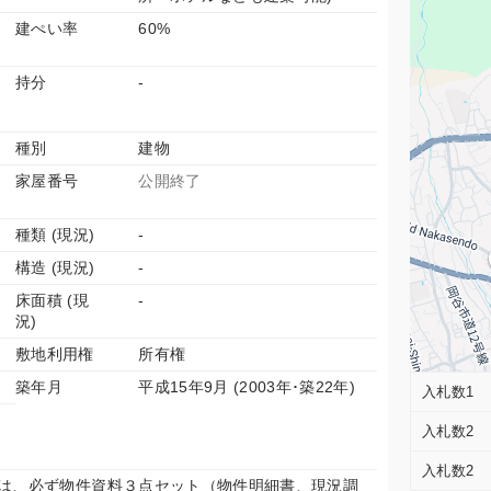
建ぺい率
60%
持分
-
種別
建物
家屋番号
公開終了
種類 (現況)
-
構造 (現況)
-
床面積 (現
-
況)
敷地利用権
所有権
築年月
平成15年9月 (2003年･築22年)
入札数1
入札数2
入札数2
は、必ず物件資料３点セット（物件明細書、現況調