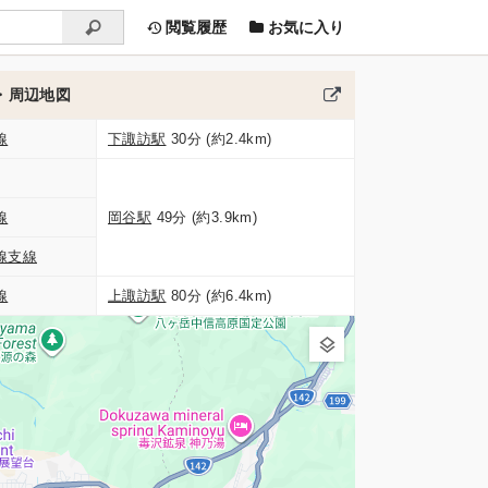
閲覧履歴
お気に入り
・周辺地図
線
下諏訪駅
30分 (約2.4km)
線
岡谷駅
49分 (約3.9km)
線支線
線
上諏訪駅
80分 (約6.4km)