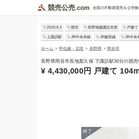
競売公売
全国の不動産競売＆公売物
2026.6.3
競売
長野地裁諏訪支部
戸建て
上諏訪駅
JR中央本線
JR飯田線
JR中央
ホーム
甲信越・北陸
長野県
岡谷市
長野県岡谷市長地梨久保 下諏訪駅30分の競売
¥ 4,430,000円 戸建て 104m