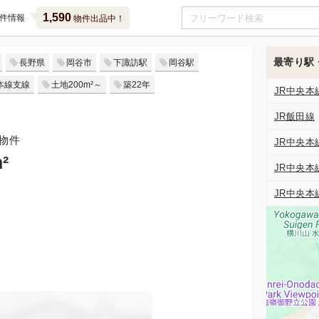
1,590
件情報
物件出品中！
最寄り駅
長野県
岡谷市
下諏訪駅
岡谷駅
本線支線
土地200m²～
築22年
JR中央本
JR飯田線
物件
JR中央本
²
JR中央本
JR中央本