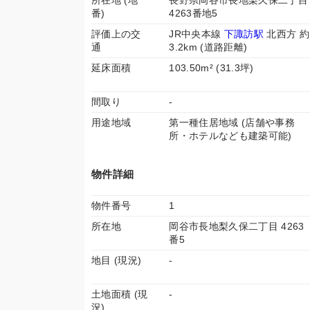
所在地 (地
長野県岡谷市長地梨久保二丁目
番)
4263番地5
評価上の交
JR中央本線
下諏訪駅
北西方 約
通
3.2km (道路距離)
延床面積
103.50m² (31.3坪)
間取り
-
用途地域
第一種住居地域 (店舗や事務
所・ホテルなども建築可能)
物件詳細
物件番号
1
所在地
岡谷市長地梨久保二丁目 4263
番5
地目 (現況)
-
土地面積 (現
-
況)