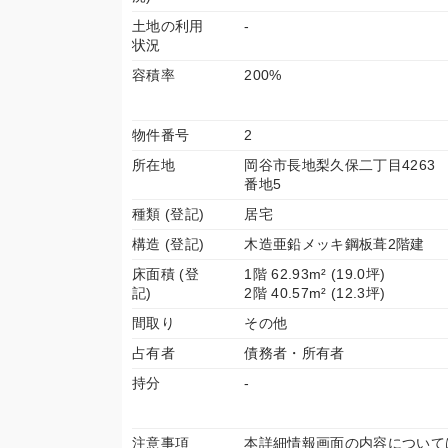
土地の利用
-
状況
容積率
200%
物件番号
2
所在地
岡谷市長地梨久保二丁目4263
番地5
種類 (登記)
居宅
構造 (登記)
木造亜鉛メッキ鋼板葺2階建
床面積 (登
1階 62.93m² (19.0坪)
記)
2階 40.57m² (12.3坪)
間取り
その他
占有者
債務者・所有者
持分
-
注意事項
本詳細情報画面の内容について