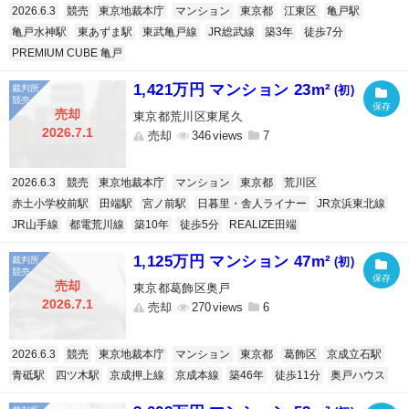
2026.6.3
競売
東京地裁本庁
マンション
東京都
江東区
亀戸駅
亀戸水神駅
東あずま駅
東武亀戸線
JR総武線
築3年
徒歩7分
PREMIUM CUBE 亀戸
1,421万円 マンション 23m²
(初)
売却
東京都荒川区東尾久
2026.7.1
売却
346
7
2026.6.3
競売
東京地裁本庁
マンション
東京都
荒川区
赤土小学校前駅
田端駅
宮ノ前駅
日暮里・舎人ライナー
JR京浜東北線
JR山手線
都電荒川線
築10年
徒歩5分
REALIZE田端
1,125万円 マンション 47m²
(初)
売却
東京都葛飾区奥戸
2026.7.1
売却
270
6
2026.6.3
競売
東京地裁本庁
マンション
東京都
葛飾区
京成立石駅
青砥駅
四ツ木駅
京成押上線
京成本線
築46年
徒歩11分
奥戸ハウス