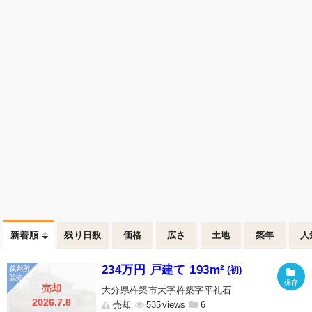
新着順
残り日数
価格
広さ
土地
築年
人
234万円 戸建て 193m²
(初)
売却
大分県杵築市大字杵築字平礼石
2026.7.8
売却
535
6