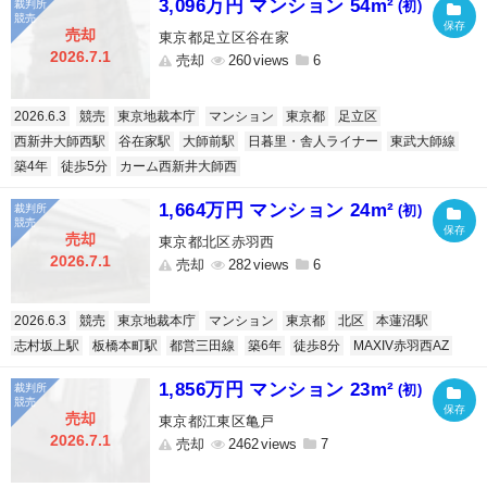
3,096万円 マンション 54m²
(初)
売却
東京都足立区谷在家
2026.7.1
売却
260
6
2026.6.3
競売
東京地裁本庁
マンション
東京都
足立区
西新井大師西駅
谷在家駅
大師前駅
日暮里・舎人ライナー
東武大師線
築4年
徒歩5分
カーム西新井大師西
1,664万円 マンション 24m²
(初)
売却
東京都北区赤羽西
2026.7.1
売却
282
6
2026.6.3
競売
東京地裁本庁
マンション
東京都
北区
本蓮沼駅
志村坂上駅
板橋本町駅
都営三田線
築6年
徒歩8分
MAXIV赤羽西AZ
1,856万円 マンション 23m²
(初)
売却
東京都江東区亀戸
2026.7.1
売却
2462
7