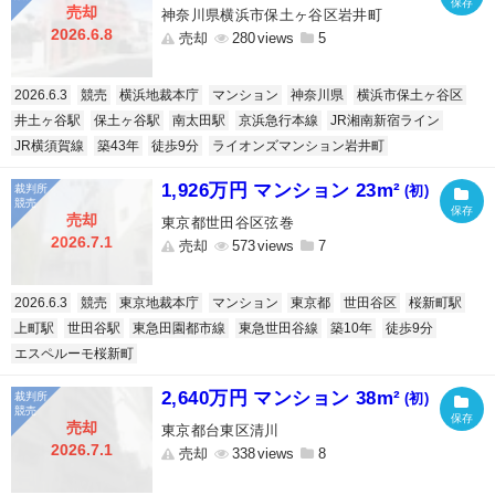
売却
神奈川県横浜市保土ヶ谷区岩井町
2026.6.8
売却
280
5
2026.6.3
競売
横浜地裁本庁
マンション
神奈川県
横浜市保土ヶ谷区
井土ヶ谷駅
保土ヶ谷駅
南太田駅
京浜急行本線
JR湘南新宿ライン
JR横須賀線
築43年
徒歩9分
ライオンズマンション岩井町
1,926万円 マンション 23m²
(初)
売却
東京都世田谷区弦巻
2026.7.1
売却
573
7
2026.6.3
競売
東京地裁本庁
マンション
東京都
世田谷区
桜新町駅
上町駅
世田谷駅
東急田園都市線
東急世田谷線
築10年
徒歩9分
エスペルーモ桜新町
2,640万円 マンション 38m²
(初)
売却
東京都台東区清川
2026.7.1
売却
338
8