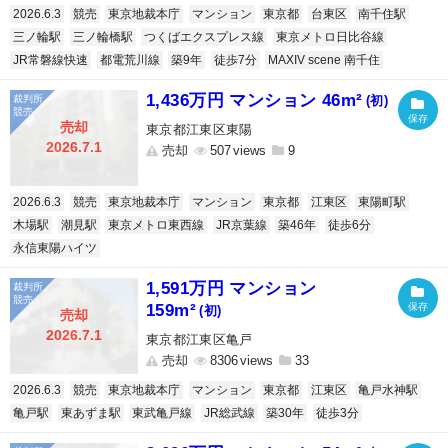
2026.6.3
競売
東京地裁本庁
マンション
東京都
台東区
南千住駅
三ノ輪駅
三ノ輪橋駅
つくばエクスプレス線
東京メトロ日比谷線
JR常磐線快速
都電荒川線
築9年
徒歩7分
MAXIV scene 南千住
1,436万円 マンション 46m²
(初)
売却
東京都江東区東陽
2026.7.1
売却
507
9
2026.6.3
競売
東京地裁本庁
マンション
東京都
江東区
東陽町駅
木場駅
潮見駅
東京メトロ東西線
JR京葉線
築46年
徒歩6分
永信東陽ハイツ
1,591万円 マンション
159m²
(初)
売却
2026.7.1
東京都江東区亀戸
売却
8306
33
2026.6.3
競売
東京地裁本庁
マンション
東京都
江東区
亀戸水神駅
亀戸駅
東あずま駅
東武亀戸線
JR総武線
築30年
徒歩3分