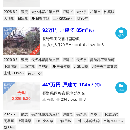
2026.6.3
競売
大分地裁杵築支部
戸建て
大分県
杵築市
杵築駅
大神駅
日出駅
JR日豊本線
土地200m²～
築35年
92万円 戸建て 85m²
(6)
長野県諏訪郡下諏訪町
入札8月20日〜
616
6
値下げ
2026.6.3
競売
長野地裁諏訪支部
戸建て
長野県
諏訪郡下諏訪町
下諏訪駅
上諏訪駅
岡谷駅
JR中央本線
JR飯田線
JR中央本線支線
土地500m²～
徒歩16分
443万円 戸建て 104m²
(初)
売却
長野県岡谷市長地梨久保
2026.6.30
売却
234
3
2026.6.3
競売
長野地裁諏訪支部
戸建て
長野県
岡谷市
下諏訪駅
岡谷駅
上諏訪駅
JR中央本線
JR飯田線
JR中央本線支線
土地200m²～
築22年