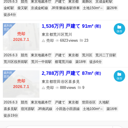
2026.6.3
競売
東京地裁本庁
戸建て
東京都
葛飾区
京成金町駅
金町駅
柴又駅
京成金町線
JR常磐線各駅停車
土地150m²～
築26年
徒歩4分
1,536万円 戸建て 91m²
(初)
売却
東京都荒川区荒川
2026.7.1
売却
6923
23
2026.6.3
競売
東京地裁本庁
戸建て
東京都
荒川区
荒川二丁目駅
荒川区役所前駅
荒川一中前駅
都電荒川線
築18年
徒歩6分
2,788万円 戸建て 87m²
(初)
売却
東京都世田谷区喜多見
2026.7.1
売却
888
9
2026.6.3
競売
東京地裁本庁
戸建て
東京都
世田谷区
久地駅
喜多見駅
宿河原駅
JR南武線
小田急小田原線
土地100m²～
築16年
徒歩19分