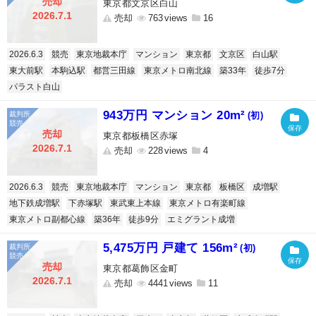
売却
東京都文京区白山
2026.7.1
売却
763
16
2026.6.3
競売
東京地裁本庁
マンション
東京都
文京区
白山駅
東大前駅
本駒込駅
都営三田線
東京メトロ南北線
築33年
徒歩7分
パラスト白山
943万円 マンション 20m²
(初)
売却
東京都板橋区赤塚
2026.7.1
売却
228
4
2026.6.3
競売
東京地裁本庁
マンション
東京都
板橋区
成増駅
地下鉄成増駅
下赤塚駅
東武東上本線
東京メトロ有楽町線
東京メトロ副都心線
築36年
徒歩9分
エミグラント成増
5,475万円 戸建て 156m²
(初)
売却
東京都葛飾区金町
2026.7.1
売却
4441
11