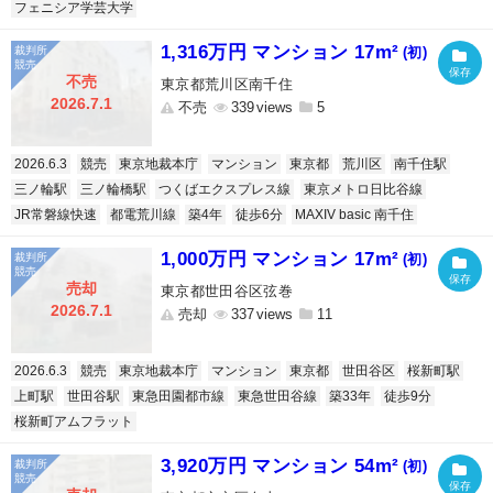
フェニシア学芸大学
1,316万円 マンション 17m²
(初)
不売
東京都荒川区南千住
2026.7.1
不売
339
5
2026.6.3
競売
東京地裁本庁
マンション
東京都
荒川区
南千住駅
三ノ輪駅
三ノ輪橋駅
つくばエクスプレス線
東京メトロ日比谷線
JR常磐線快速
都電荒川線
築4年
徒歩6分
MAXIV basic 南千住
1,000万円 マンション 17m²
(初)
売却
東京都世田谷区弦巻
2026.7.1
売却
337
11
2026.6.3
競売
東京地裁本庁
マンション
東京都
世田谷区
桜新町駅
上町駅
世田谷駅
東急田園都市線
東急世田谷線
築33年
徒歩9分
桜新町アムフラット
3,920万円 マンション 54m²
(初)