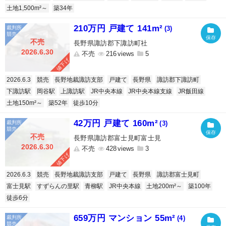
土地1,500m²～
築34年
210万円 戸建て 141m²
(3)
不売
長野県諏訪郡下諏訪町社
2026.6.30
不売
216
5
値下げ
2026.6.3
競売
長野地裁諏訪支部
戸建て
長野県
諏訪郡下諏訪町
下諏訪駅
岡谷駅
上諏訪駅
JR中央本線
JR中央本線支線
JR飯田線
土地150m²～
築52年
徒歩10分
42万円 戸建て 160m²
(3)
不売
長野県諏訪郡富士見町富士見
2026.6.30
不売
428
3
値下げ
2026.6.3
競売
長野地裁諏訪支部
戸建て
長野県
諏訪郡富士見町
富士見駅
すずらんの里駅
青柳駅
JR中央本線
土地200m²～
築100年
徒歩6分
659万円 マンション 55m²
(4)