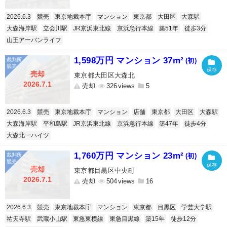
2026.6.3
競売
東京地裁本庁
マンション
東京都
大田区
大森駅
大森海岸駅
立会川駅
JR京浜東北線
京浜急行本線
築51年
徒歩3分
山王アーバンライフ
1,598万円 マンション 37m²
(初)
売却
東京都大田区大森北
2026.7.1
売却
326
5
2026.6.3
競売
東京地裁本庁
マンション
店舗
東京都
大田区
大森駅
大森海岸駅
平和島駅
JR京浜東北線
京浜急行本線
築47年
徒歩4分
大森北一ハイツ
1,760万円 マンション 23m²
(初)
売却
東京都目黒区中央町
2026.7.1
売却
504
16
2026.6.3
競売
東京地裁本庁
マンション
東京都
目黒区
学芸大学駅
祐天寺駅
武蔵小山駅
東急東横線
東急目黒線
築15年
徒歩12分