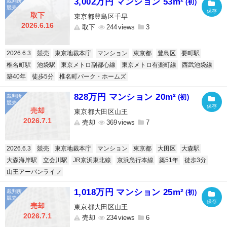
3,002万円 マンション 53m²
(初)
取下
東京都豊島区千早
2026.6.16
取下
244
3
2026.6.3
競売
東京地裁本庁
マンション
東京都
豊島区
要町駅
椎名町駅
池袋駅
東京メトロ副都心線
東京メトロ有楽町線
西武池袋線
築40年
徒歩5分
椎名町パーク・ホームズ
828万円 マンション 20m²
(初)
売却
東京都大田区山王
2026.7.1
売却
369
7
2026.6.3
競売
東京地裁本庁
マンション
東京都
大田区
大森駅
大森海岸駅
立会川駅
JR京浜東北線
京浜急行本線
築51年
徒歩3分
山王アーバンライフ
1,018万円 マンション 25m²
(初)
売却
東京都大田区山王
2026.7.1
売却
234
6