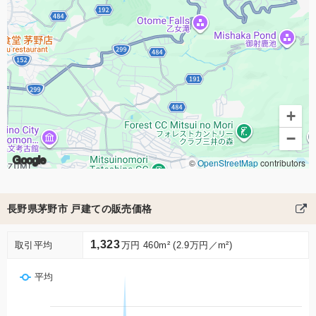
+
−
Google
©
OpenStreetMap
contributors
長野県茅野市 戸建ての販売価格
1,323
取引平均
万円 460m² (2.9万円／m²)
平均