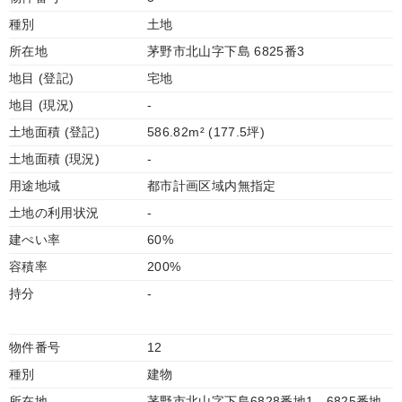
種別
土地
所在地
茅野市北山字下島 6825番3
地目 (登記)
宅地
地目 (現況)
-
土地面積 (登記)
586.82m² (177.5坪)
土地面積 (現況)
-
用途地域
都市計画区域内無指定
土地の利用状況
-
建ぺい率
60%
容積率
200%
持分
-
物件番号
12
種別
建物
所在地
茅野市北山字下島6828番地1、6825番地