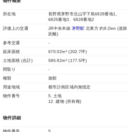
物件概要
所在地
長野県茅野市北山字下島6828番地1、
6825番地3、6828番地2
評価上の交通
JR中央本線
茅野駅
北東方 約8.2km (道路
距離)
参考交通
-
延床面積
670.02m² (202.7坪)
土地面積 (合計)
586.82m² (177.5坪)
間取り
-
種類
旅館
用途地域
都市計画区域内無指定
物件番号
5. 土地
12. 建物 (所有権)
物件詳細
物件番号
5