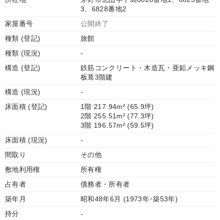
3、6828番地2
家屋番号
公開終了
種類 (登記)
旅館
種類 (現況)
-
構造 (登記)
鉄筋コンクリート・木造瓦・亜鉛メッキ鋼
板葺3階建
構造 (現況)
-
床面積 (登記)
1階 217.94m² (65.9坪)
2階 255.51m² (77.3坪)
3階 196.57m² (59.5坪)
床面積 (現況)
-
間取り
その他
敷地利用権
所有権
占有者
債務者・所有者
築年月
昭和48年6月 (1973年･築53年)
持分
-