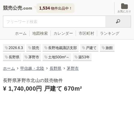
競売公売
1,534
物件出品中！
お気に入り
ホーム
地図検索
カレンダー
市区町村
ランキング
2026.6.3
競売
長野地裁諏訪支部
戸建て
旅館
長野県
茅野市
土地500m²～
築53年
ホーム
甲信越・北陸
長野県
茅野市
長野県茅野市北山の競売物件
¥ 1,740,000円 戸建て 670m²