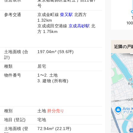
住居表示
東京都葛飾区金町五丁目21番7
号
参考交通
京成金町線
柴又駅
北西方
1.32km
100
京成成田空港線
京成高砂駅
北
方 1.75km
近隣の戸
3
土地面積 (合
197.04m² (59.6坪)
計)
種類
居宅
物件番号
1〜2. 土地
3. 建物 (所有権)
種別
土地
持分売り
地目 (登記)
宅地
土地面積 (登
72.94m² (22.1坪)