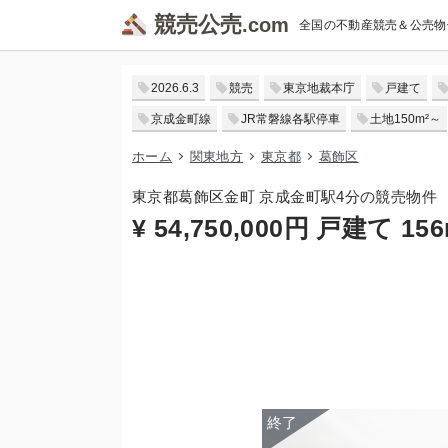
競売公売
全国の不動産競売＆公売物
2026.6.3
競売
東京地裁本庁
戸建て
京成金町線
JR常磐線各駅停車
土地150m²～
ホーム
関東地方
東京都
葛飾区
東京都葛飾区金町 京成金町駅4分の競売物件
¥ 54,750,000円 戸建て 156