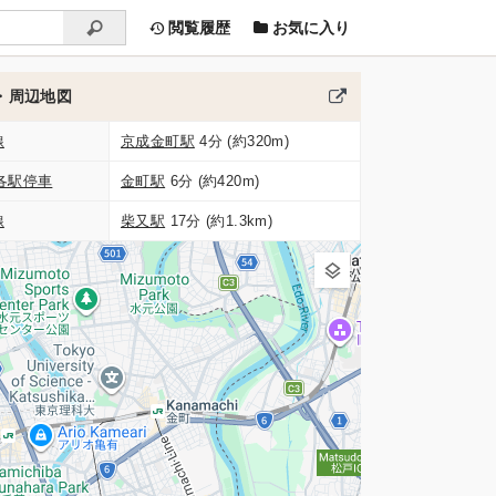
閲覧履歴
お気に入り
・周辺地図
線
京成金町駅
4分 (約320m)
各駅停車
金町駅
6分 (約420m)
線
柴又駅
17分 (約1.3km)