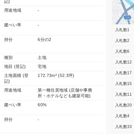
記)
用途地域
-
建ぺい率
-
入札数1
持分
6分の2
入札数2
入札数6
種別
土地
入札数12
地目 (登記)
宅地
入札数17
土地面積 (登
172.73m² (52.3坪)
記)
入札数15
用途地域
第一種住居地域 (店舗や事務
入札数11
所・ホテルなども建築可能)
建ぺい率
60%
入札数20
入札数4
持分
-
入札数33