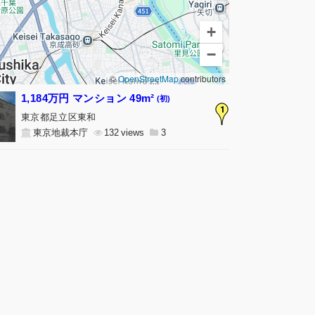
+
−
©
OpenStreetMap
contributors
1,184万円 マンション 49m²
(初)
1
東京都足立区東和
東京地裁本庁
132
3