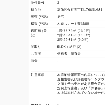
物件番号
3
所在地
葛飾区金町五丁目1766番地31
種類 (登記)
居宅
構造 (登記)
木造スレート葺3階建
床面積 (登
1階 76.72m² (23.2坪)
記)
2階 49.41m² (14.9坪)
3階 29.61m² (9.0坪)
間取り
5LDK＋納戸 (2)
占有者
債務者・所有者
持分
-
注意事項
本詳細情報画面の内容について
査報告書及び評価書等）をダウ
２項１号の申出がある場合等が
況調査報告書」及び「評価書」
ム上は添付されていない場合が