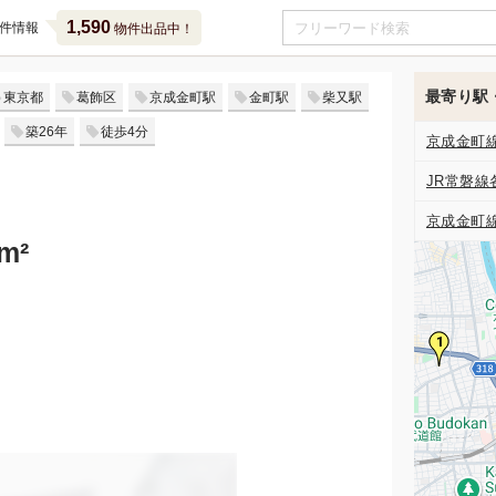
1,590
件情報
物件出品中！
最寄り駅
東京都
葛飾区
京成金町駅
金町駅
柴又駅
築26年
徒歩4分
京成金町
JR常磐線
京成金町
m²
1