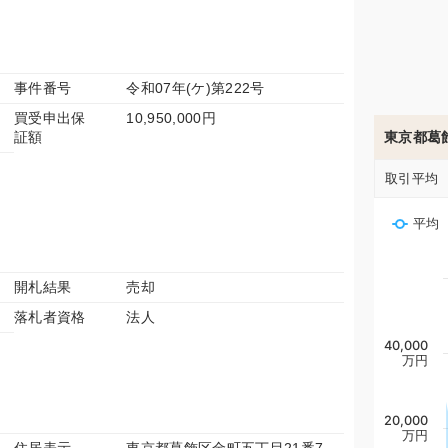
事件番号
令和07年(ケ)第222号
買受申出保
10,950,000円
証額
東京都葛
取引平均
平均
開札結果
売却
落札者資格
法人
40,000
万円
20,000
万円