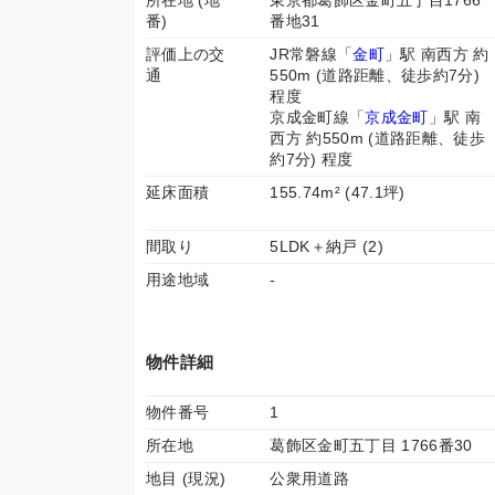
所在地 (地
東京都葛飾区金町五丁目1766
番)
番地31
評価上の交
JR常磐線「
金町
」駅 南西方 約
通
550m (道路距離、徒歩約7分)
程度
京成金町線「
京成金町
」駅 南
西方 約550m (道路距離、徒歩
約7分) 程度
延床面積
155.74m² (47.1坪)
間取り
5LDK＋納戸 (2)
用途地域
-
物件詳細
物件番号
1
所在地
葛飾区金町五丁目 1766番30
地目 (現況)
公衆用道路