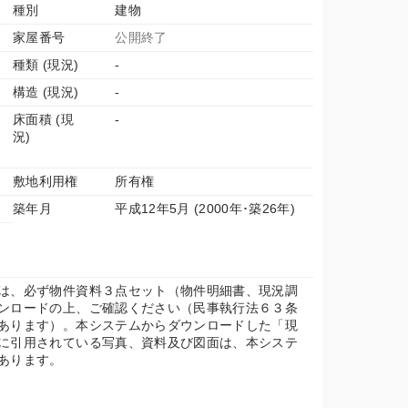
種別
建物
家屋番号
公開終了
種類 (現況)
-
構造 (現況)
-
床面積 (現
-
況)
敷地利用権
所有権
築年月
平成12年5月 (2000年･築26年)
は、必ず物件資料３点セット（物件明細書、現況調
ンロードの上、ご確認ください（民事執行法６３条
あります）。本システムからダウンロードした「現
に引用されている写真、資料及び図面は、本システ
あります。