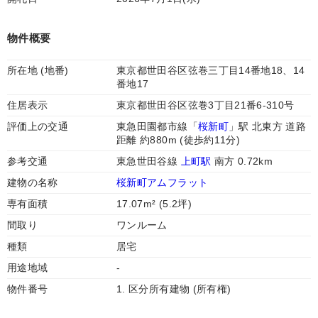
物件概要
所在地 (地番)
東京都世田谷区弦巻三丁目14番地18、14
番地17
住居表示
東京都世田谷区弦巻3丁目21番6-310号
評価上の交通
東急田園都市線「
桜新町
」駅 北東方 道路
距離 約880m (徒歩約11分)
参考交通
東急世田谷線
上町駅
南方 0.72km
建物の名称
桜新町アムフラット
専有面積
17.07m² (5.2坪)
間取り
ワンルーム
種類
居宅
用途地域
-
物件番号
1. 区分所有建物 (所有権)