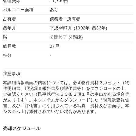
管理費等
11,700円
バルコニー面積
あり
占有者
債務者・所有者
築年月
平成4年7月 (1992年･築33年)
階
公開終了
(4階建)
総戸数
37戸
持分
-
注意事項
本詳細情報画面の内容については、必ず物件資料３点セット（物
件明細書、現況調査報告書及び評価書等）をダウンロードの上、
ご確認ください（民事執行法６３条２項１号の申出がある場合等
があります）。本システムからダウンロードした「現況調査報告
書」及び「評価書」に引用されている写真、資料及び図面は、本
システム上は添付されていない場合があります。
売却スケジュール