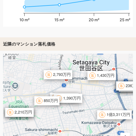
10 m²
15 m²
20 m²
25 m²
近隣のマンション落札価格
2,793万円
1,430万円
1,30
236
433
25
2,650万円
1,390万円
850万円
2,316万円
2,210万円
1億3,311万円