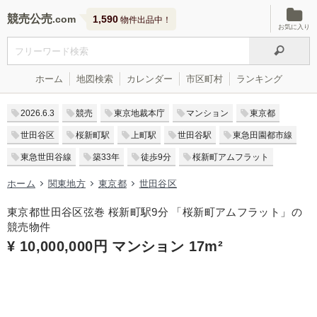
競売公売
1,590
物件出品中！
お気に入り
ホーム
地図検索
カレンダー
市区町村
ランキング
2026.6.3
競売
東京地裁本庁
マンション
東京都
世田谷区
桜新町駅
上町駅
世田谷駅
東急田園都市線
東急世田谷線
築33年
徒歩9分
桜新町アムフラット
ホーム
関東地方
東京都
世田谷区
東京都世田谷区弦巻 桜新町駅9分 「桜新町アムフラット」の
競売物件
¥ 10,000,000円 マンション 17m²