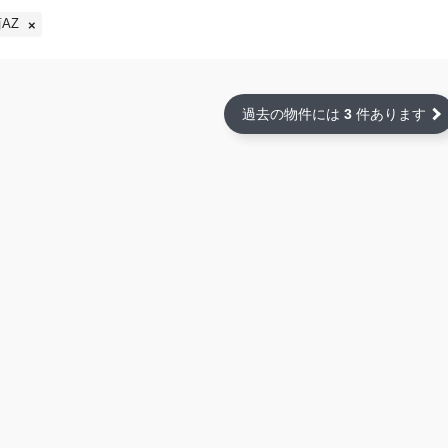
AZ
過去の物件には
3
件あります