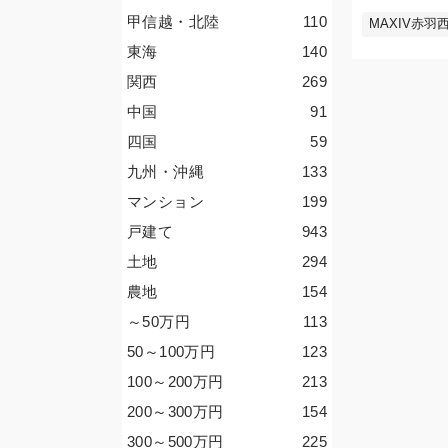
甲信越・北陸
110
MAXIV赤羽西
東海
140
関西
269
中国
91
四国
59
九州・沖縄
133
マンション
199
戸建て
943
土地
294
農地
154
～50
万円
113
50～100
万円
123
100～200
万円
213
200～300
万円
154
300～500
万円
225