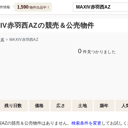
1,590
件情報
物件出品中！
XIV赤羽西AZの競売＆公売物件
検索
MAXIV赤羽西AZ
0
件見つかりました
残り日数
価格
広さ
土地
築年
人
羽西AZの競売＆公売物件はありません。
検索条件を変更
してお試しく