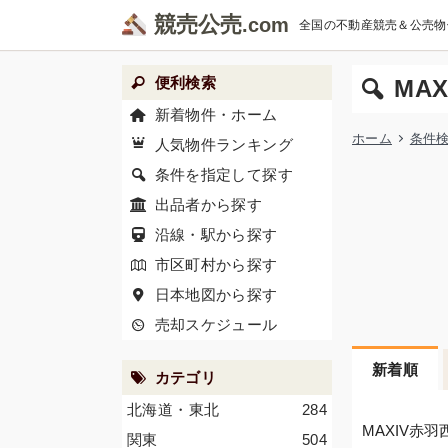
競売公売
全国の不動産競売＆公売物
便利検索
MA
新着物件・ホーム
ホーム
条件
人気物件ランキング
条件を指定して探す
出品者から探す
沿線・駅から探す
市区町村から探す
日本地図から探す
売却スケジュール
新着順
カテゴリ
北海道・東北
284
MAXIV赤
関東
504