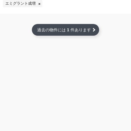
エミグラント成増
過去の物件には
1
件あります