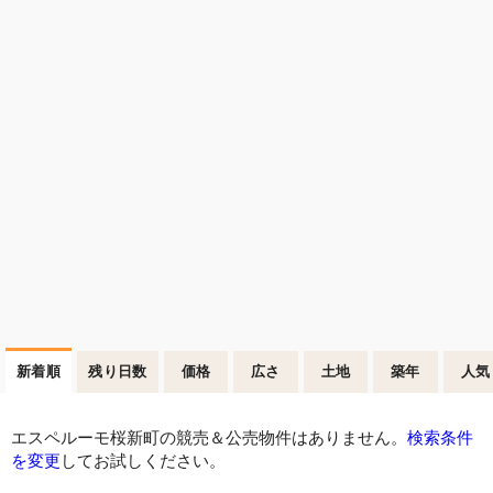
新着順
残り日数
価格
広さ
土地
築年
人気
エスペルーモ桜新町の競売＆公売物件はありません。
検索条件
を変更
してお試しください。