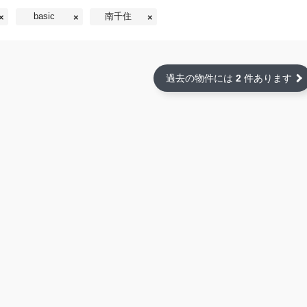
basic
南千住
過去の物件には
2
件あります