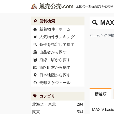
競売公売
全国の不動産競売＆公売物
便利検索
MA
新着物件・ホーム
ホーム
条件
人気物件ランキング
条件を指定して探す
出品者から探す
沿線・駅から探す
市区町村から探す
日本地図から探す
売却スケジュール
新着順
カテゴリ
北海道・東北
284
MAXIV b
関東
504