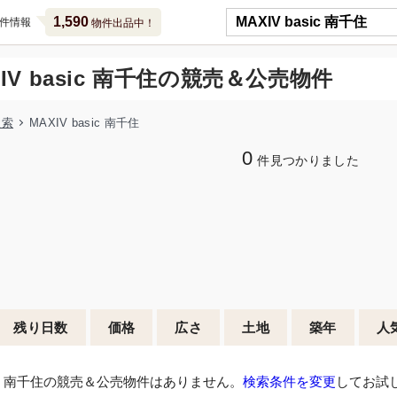
1,590
件情報
物件出品中！
XIV basic 南千住の競売＆公売物件
検索
MAXIV basic 南千住
0
件見つかりました
残り日数
価格
広さ
土地
築年
人
asic 南千住の競売＆公売物件はありません。
検索条件を変更
してお試