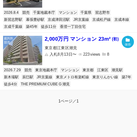
2026.8.4
競売
千葉地裁本庁
マンション
千葉県
習志野市
新習志野駅
幕張豊砂駅
京成津田沼駅
JR京葉線
京成松戸線
京成本線
京成千葉線
築45年
徒歩11分
香澄一丁目住宅
2,000万円 マンション 23m²
(初)
東京都江東区潮見
入札8月13日〜
223
8
2026.7.29
競売
東京地裁本庁
マンション
東京都
江東区
潮見駅
新木場駅
辰巳駅
JR京葉線
東京メトロ有楽町線
東京りんかい線
築7年
徒歩4分
THE PREMIUM CUBE G 潮見
1ページ／1