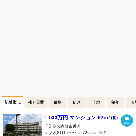
新着順
残り日数
価格
広さ
土地
築年
人
1,533万円 マンション 92m²
(初)
千葉県習志野市香澄
入札8月19日〜
72
2