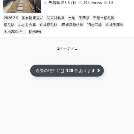
先着順残り67日
1423
18
2026.3.9
国有財産売却
関東財務局
土地
千葉県
千葉市稲毛区
稲毛駅
みどり台駅
京成稲毛駅
JR総武線快速
JR総武線
京成千葉線
土地200m²～
徒歩9分
1ページ／1
過去の物件には
128
件あります