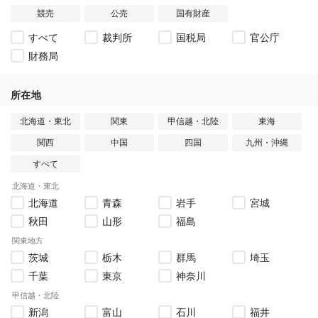
競売
公売
国有財産
すべて
裁判所
国税局
官公庁
財務局
所在地
北海道・東北
関東
甲信越・北陸
東海
関西
中国
四国
九州・沖縄
すべて
北海道・東北
北海道
青森
岩手
宮城
秋田
山形
福島
関東地方
茨城
栃木
群馬
埼玉
千葉
東京
神奈川
甲信越・北陸
新潟
富山
石川
福井