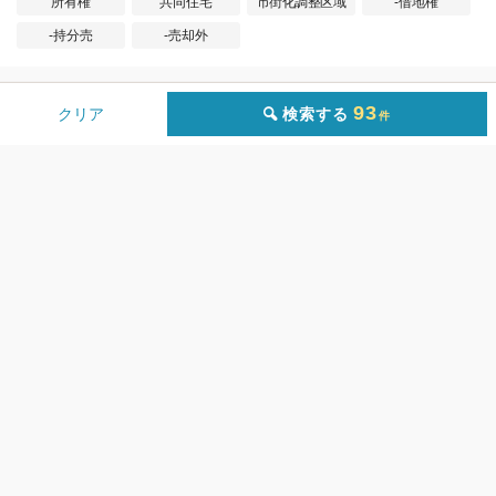
所有権
共同住宅
市街化調整区域
-借地権
-持分売
-売却外
93
検索する