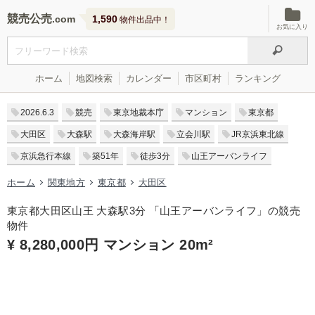
競売公売
1,590
物件出品中！
お気に入り
ホーム
地図検索
カレンダー
市区町村
ランキング
2026.6.3
競売
東京地裁本庁
マンション
東京都
大田区
大森駅
大森海岸駅
立会川駅
JR京浜東北線
京浜急行本線
築51年
徒歩3分
山王アーバンライフ
ホーム
関東地方
東京都
大田区
東京都大田区山王 大森駅3分 「山王アーバンライフ」の競売
物件
¥ 8,280,000円 マンション 20m²