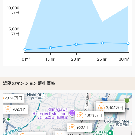
10,000
万円
5,000
万円
10 m²
15 m²
20 m²
25 m²
30 m²
近隣のマンション落札価格
2,028万円
2,700万円
2,714万円
2,903万円
2,803万円
2,408万円
702万円
1,679万円
900万円