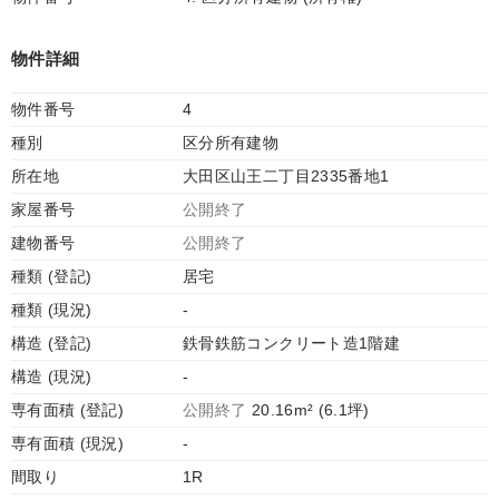
物件詳細
物件番号
4
種別
区分所有建物
所在地
大田区山王二丁目2335番地1
家屋番号
公開終了
建物番号
公開終了
種類 (登記)
居宅
種類 (現況)
-
構造 (登記)
鉄骨鉄筋コンクリート造1階建
構造 (現況)
-
専有面積 (登記)
公開終了
20.16m² (6.1坪)
専有面積 (現況)
-
間取り
1R