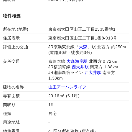
物件概要
所在地 (地番)
東京都大田区山王二丁目2335番地1
住居表示
東京都大田区山王二丁目1番8-913号
評価上の交通
JR京浜東北線「
大森
」駅 北西方 約250m
(道路距離・徒歩約3分)
参考交通
京急本線
大森海岸駅
北西方 0.72km
JR横須賀線
西大井駅
南東方 1.38km
JR湘南新宿ライン
西大井駅
南東方
1.38km
建物の名称
山王アーバンライフ
専有面積
20.16m² (6.1坪)
間取り
1R
種類
居宅
用途地域
-
物件番号
4. 区分所有建物 (所有権)