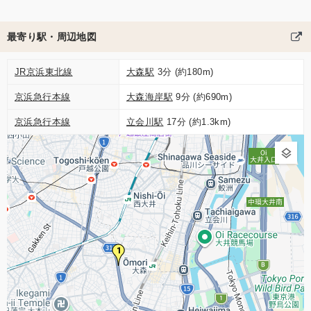
最寄り駅・周辺地図
JR京浜東北線
大森駅
3分 (約180m)
京浜急行本線
大森海岸駅
9分 (約690m)
京浜急行本線
立会川駅
17分 (約1.3km)
1