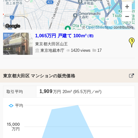
+
−
Google
©
OpenStreetMap
contributors
1,065万円 戸建て 100m²
(初)
1
東京都大田区山王
東京地裁本庁
1420
17
東京都大田区 マンションの販売価格
1,909
取引平均
万円 20m² (95.5万円／m²)
平均
15,000
万円