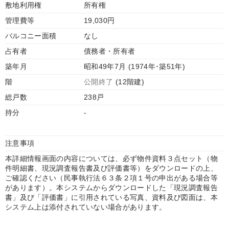
敷地利用権
所有権
管理費等
19,030円
バルコニー面積
なし
占有者
債務者・所有者
築年月
昭和49年7月 (1974年･築51年)
階
公開終了
(12階建)
総戸数
238戸
持分
-
注意事項
本詳細情報画面の内容については、必ず物件資料３点セット（物
件明細書、現況調査報告書及び評価書等）をダウンロードの上、
ご確認ください（民事執行法６３条２項１号の申出がある場合等
があります）。本システムからダウンロードした「現況調査報告
書」及び「評価書」に引用されている写真、資料及び図面は、本
システム上は添付されていない場合があります。