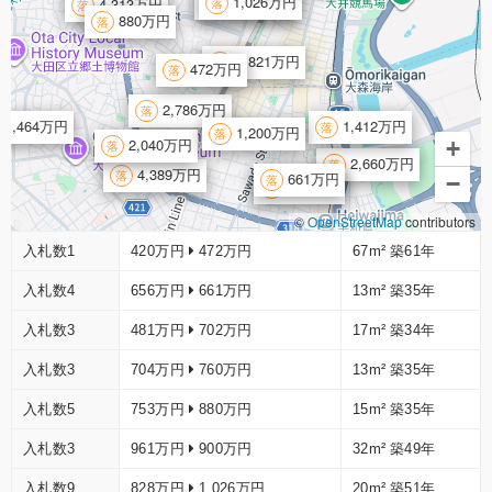
1,255万円
1,026万円
4,313万円
880万円
2,821万円
472万円
2,786万円
1,464万円
1,412万円
1,200万円
2,040万円
+
2,660万円
4,389万円
661万円
−
760万円
©
OpenStreetMap
contributors
入札数1
420万円
472万円
67m²
築61年
入札数4
656万円
661万円
13m²
築35年
入札数3
481万円
702万円
17m²
築34年
入札数3
704万円
760万円
13m²
築35年
入札数5
753万円
880万円
15m²
築35年
入札数3
961万円
900万円
32m²
築49年
入札数9
828万円
1,026万円
20m²
築51年