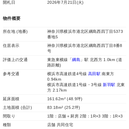
開札日
2026年7月21日(火)
物件概要
所在地 (地番)
神奈川県横浜市港北区綱島西四丁目5373
番地5
住居表示
神奈川県横浜市港北区綱島西四丁目8番8
号
評価上の交通
東急東横線「
綱島
」駅 北西方 1.0km (道
路距離)
参考交通
横浜市高速鉄道4号線
高田駅
南東方
0.94km
横浜市高速鉄道1号線・3号線
新羽駅
北東
方 2.17km
延床面積
161.62m² (48.9坪)
土地面積 (合計)
83.18m² (25.2坪)
間取り
1階：店舗＋厨房 2階：1R×3 3階：1R×3
種類
店舗 共同住宅