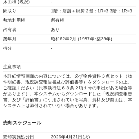
床面積 (現況)
-
間取り
1階：店舗＋厨房 2階：1R×3 3階：1R×3
敷地利用権
所有権
占有者
あり
築年月
昭和62年2月 (1987年･築39年)
持分
-
注意事項
本詳細情報画面の内容については、必ず物件資料３点セット（物
件明細書、現況調査報告書及び評価書等）をダウンロードの上、
ご確認ください（民事執行法６３条２項１号の申出がある場合等
があります）。本システムからダウンロードした「現況調査報告
書」及び「評価書」に引用されている写真、資料及び図面は、本
システム上は添付されていない場合があります。
売却スケジュール
売却実施処分日
2026年4月21日(火)