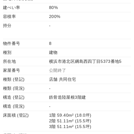
建ぺい率
80%
容積率
200%
持分
-
物件番号
8
種別
建物
所在地
横浜市港北区綱島西四丁目5373番地5
家屋番号
公開終了
種類 (登記)
店舗 共同住宅
種類 (現況)
-
構造 (登記)
鉄骨造陸屋根3階建
構造 (現況)
-
床面積 (登記)
1階 59.40m² (18.0坪)
2階 51.11m² (15.5坪)
3階 51.11m² (15.5坪)