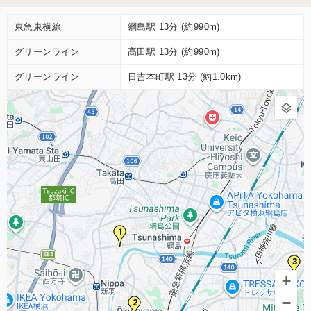
東急東横線
綱島駅
13分 (約990m)
グリーンライン
高田駅
13分 (約990m)
グリーンライン
日吉本町駅
13分 (約1.0km)
1
3
+
−
2