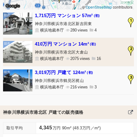
Google
©
OpenStreetMap
contributors
1,715万円 マンション 57m²
(初)
1
神奈川県横浜市港北区新吉田東
横浜地裁本庁
280
4
410万円 マンション 14m²
(初)
2
神奈川県横浜市港北区大倉山
横浜地裁本庁
2075
16
3,019万円 戸建て 124m²
(初)
3
神奈川県横浜市鶴見区梶山
横浜地裁本庁
216
3
神奈川県横浜市港北区 戸建ての販売価格
4,345
取引平均
万円 90m² (48.3万円／m²)