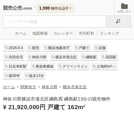
競売公売
1,590
物件出品中！
お気に入り
ホーム
地図検索
カレンダー
市区町村
ランキング
2026.6.4
競売
横浜地裁本庁
戸建て
店舗
共同住宅
神奈川県
横浜市港北区
綱島駅
高田駅
日吉本町駅
東急東横線
グリーンライン
土地80m²～
築39年
徒歩13分
ホーム
関東地方
神奈川県
横浜市港北区
神奈川県横浜市港北区綱島西 綱島駅13分の競売物件
¥ 21,920,000円 戸建て 162m²