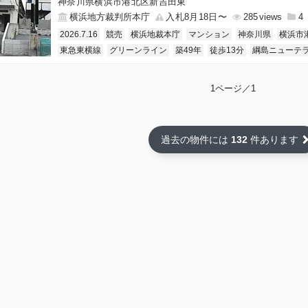
神奈川県横浜市港北区新吉田東
横浜地方裁判所本庁
入札8月18日〜
285
4
2026.7.16
競売
横浜地裁本庁
マンション
神奈川県
横浜市
東急東横線
グリーンライン
築49年
徒歩13分
綱島ニューテ
1ページ／1
過去の物件には
132
件あります