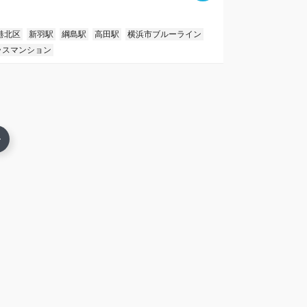
港北区
新羽駅
綱島駅
高田駅
横浜市ブルーライン
ラスマンション