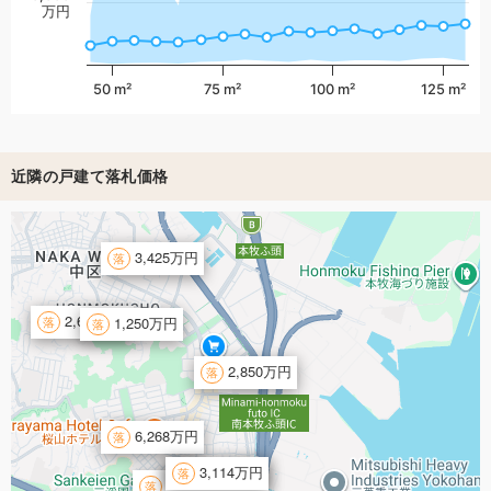
万円
50 m²
75 m²
100 m²
125 m²
近隣の戸建て落札価格
3,425万円
2,601万円
1,250万円
2,850万円
6,268万円
3,114万円
3,554万円
4,560万円