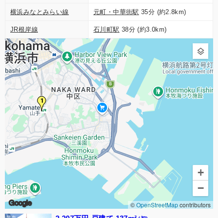
横浜みなとみらい線
元町・中華街駅
35分 (約2.8km)
JR根岸線
石川町駅
38分 (約3.0km)
1
+
−
Google
©
OpenStreetMap
contributors