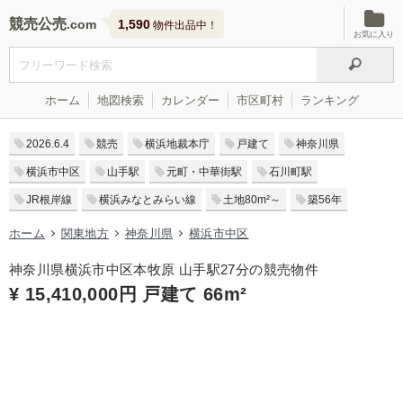
競売公売
1,590
物件出品中！
お気に入り
ホーム
地図検索
カレンダー
市区町村
ランキング
2026.6.4
競売
横浜地裁本庁
戸建て
神奈川県
横浜市中区
山手駅
元町・中華街駅
石川町駅
JR根岸線
横浜みなとみらい線
土地80m²～
築56年
ホーム
関東地方
神奈川県
横浜市中区
神奈川県横浜市中区本牧原 山手駅27分の競売物件
¥ 15,410,000円 戸建て 66m²