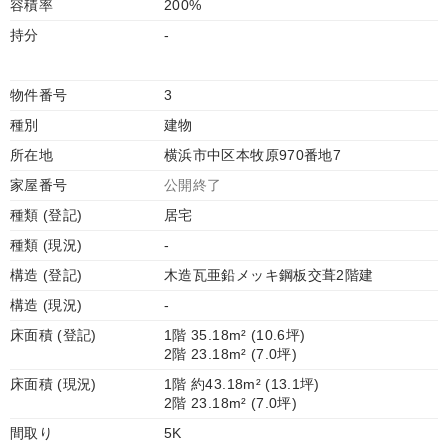
容積率
200%
持分
-
物件番号
3
種別
建物
所在地
横浜市中区本牧原970番地7
家屋番号
公開終了
種類 (登記)
居宅
種類 (現況)
-
構造 (登記)
木造瓦亜鉛メッキ鋼板交葺2階建
構造 (現況)
-
床面積 (登記)
1階 35.18m² (10.6坪)
2階 23.18m² (7.0坪)
床面積 (現況)
1階 約43.18m² (13.1坪)
2階 23.18m² (7.0坪)
間取り
5K