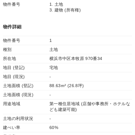
物件番号
1. 土地
3. 建物 (所有権)
物件詳細
物件番号
1
種別
土地
所在地
横浜市中区本牧原 970番34
地目 (登記)
宅地
地目 (現況)
-
土地面積 (登記)
88.63m² (26.8坪)
土地面積 (現況)
-
用途地域
第一種住居地域 (店舗や事務所・ホテルな
ども建築可能)
土地の利用状況
-
建ぺい率
60%