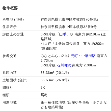
物件概要
所在地 (地番)
神奈川県横浜市中区本牧原970番地7
住居表示
神奈川県横浜市中区本牧原38番9号
評価上の交通
JR根岸線「
山手
」駅 南東方 約2.9km (道
路距離)
バス停「本牧原南公園前」東方 約200m
(道路距離)
参考交通
みなとみらい21線
元町・中華街駅
南東方
2.73km
JR根岸線
石川町駅
南東方 2.98km
延床面積
66.36m² (20.1坪)
土地面積 (合計)
88.63m² (26.8坪)
間取り
5K
種類
居宅
用途地域
第一種住居地域 (店舗や事務所・ホテルな
ども建築可能)