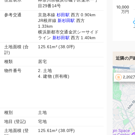
住居表示
神奈川県横浜市磯子区栗木一丁
目29番14号
10,000
万円
参考交通
京急本線
杉田駅
西方 0.90km
JR根岸線
新杉田駅
西方
1.33km
横浜新都市交通金沢シーサイド
ライン
新杉田駅
西方 1.40km
土地面積 (合
125.61m² (38.0坪)
計)
近隣の戸
種類
居宅
物件番号
2. 土地
4. 建物 (所有権)
2,20
種別
土地
地目 (登記)
宅地
土地面積 (登
125.61m² (38.0坪)