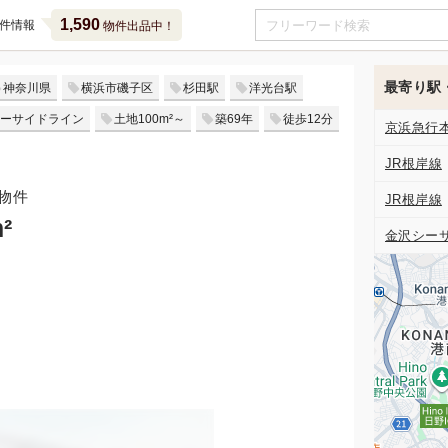
1,590
件情報
物件出品中！
最寄り駅
神奈川県
横浜市磯子区
杉田駅
洋光台駅
ーサイドライン
土地100m²～
築69年
徒歩12分
京浜急行
JR根岸線
物件
JR根岸線
²
金沢シー