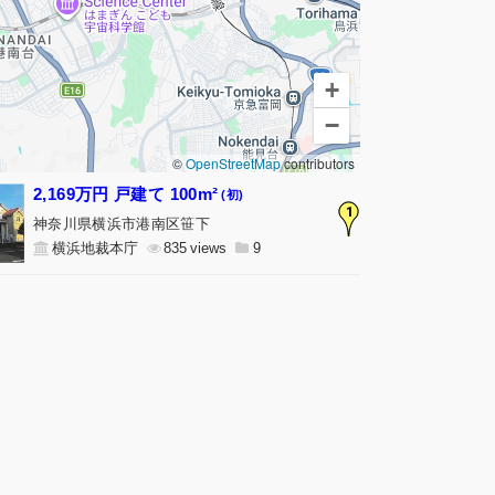
+
−
©
OpenStreetMap
contributors
2,169万円 戸建て 100m²
(初)
1
神奈川県横浜市港南区笹下
横浜地裁本庁
835
9