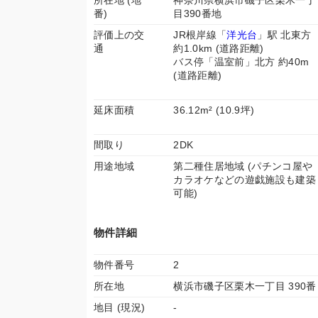
所在地 (地
神奈川県横浜市磯子区栗木一丁
番)
目390番地
評価上の交
JR根岸線「
洋光台
」駅 北東方
通
約1.0km (道路距離)
バス停「温室前」北方 約40m
(道路距離)
延床面積
36.12m² (10.9坪)
間取り
2DK
用途地域
第二種住居地域 (パチンコ屋や
カラオケなどの遊戯施設も建築
可能)
物件詳細
物件番号
2
所在地
横浜市磯子区栗木一丁目 390番
地目 (現況)
-