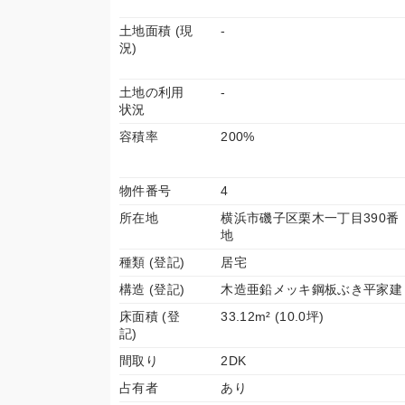
土地面積 (現
-
況)
土地の利用
-
状況
容積率
200%
物件番号
4
所在地
横浜市磯子区栗木一丁目390番
地
種類 (登記)
居宅
構造 (登記)
木造亜鉛メッキ鋼板ぶき平家建
床面積 (登
33.12m² (10.0坪)
記)
間取り
2DK
占有者
あり