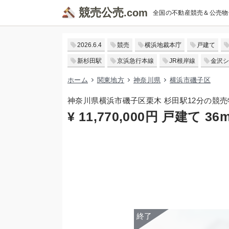
競売公売
全国の不動産競売＆公売物
2026.6.4
競売
横浜地裁本庁
戸建て
新杉田駅
京浜急行本線
JR根岸線
金沢シ
ホーム
関東地方
神奈川県
横浜市磯子区
神奈川県横浜市磯子区栗木 杉田駅12分の競売
¥ 11,770,000円 戸建て 36m