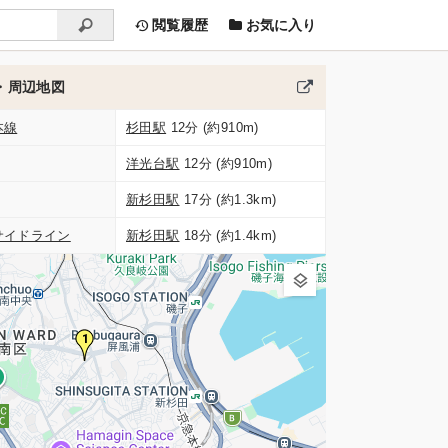
閲覧履歴
お気に入り
・周辺地図
本線
杉田駅
12分 (約910m)
洋光台駅
12分 (約910m)
新杉田駅
17分 (約1.3km)
サイドライン
新杉田駅
18分 (約1.4km)
1