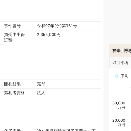
事件番号
令和07年(ケ)第361号
買受申出保
2,354,000円
証額
神奈川県
取引平均
平均
開札結果
売却
落札者資格
法人
30,000
万円
20,000
万円