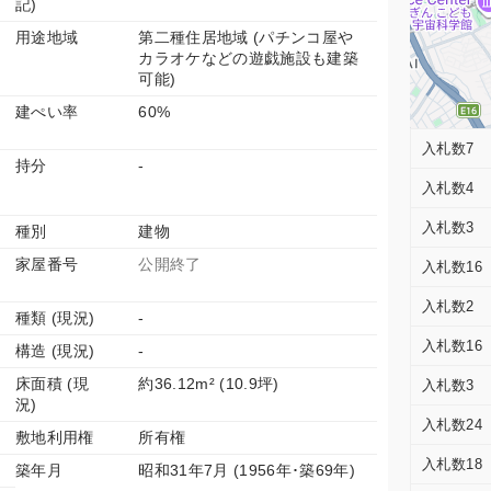
記)
用途地域
第二種住居地域 (パチンコ屋や
カラオケなどの遊戯施設も建築
可能)
建ぺい率
60%
入札数7
持分
-
入札数4
入札数3
種別
建物
家屋番号
公開終了
入札数16
入札数2
種類 (現況)
-
入札数16
構造 (現況)
-
床面積 (現
約36.12m² (10.9坪)
入札数3
況)
入札数24
敷地利用権
所有権
入札数18
築年月
昭和31年7月 (1956年･築69年)