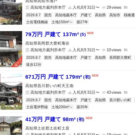
高知県高知市浦戸
高知地方裁判所本庁
入札8月31日〜
29
2026.8.7
競売
高知地裁本庁
戸建て
高知県
高知市
桟橋通
土佐電桟橋線
土地150m²～
築27年
79万円 戸建て 137m²
(5)
高知県長岡郡大豊町庵谷
高知地方裁判所本庁
入札8月31日〜
10
2026.8.7
競売
高知地裁本庁
戸建て
高知県
長岡郡大豊町
値下げ
徒歩12分
671万円 戸建て 179m²
(初)
高知県吾川郡いの町天王南
高知地方裁判所本庁
入札8月31日〜
43
2026.8.7
競売
高知地裁本庁
戸建て
高知県
吾川郡いの町
土佐電伊野線
土地200m²～
築35年
41万円 戸建て 98m²
(初)
高知県土佐郡土佐町土居
高知地方裁判所本庁
入札8月31日〜
19