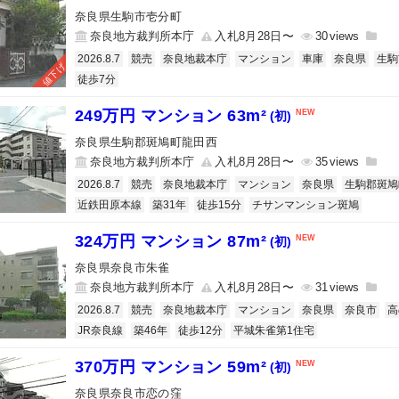
奈良県生駒市壱分町
奈良地方裁判所本庁
入札8月28日〜
30
2026.8.7
競売
奈良地裁本庁
マンション
車庫
奈良県
生駒
値下げ
徒歩7分
249万円 マンション 63m²
(初)
奈良県生駒郡斑鳩町龍田西
奈良地方裁判所本庁
入札8月28日〜
35
2026.8.7
競売
奈良地裁本庁
マンション
奈良県
生駒郡斑鳩
近鉄田原本線
築31年
徒歩15分
チサンマンション斑鳩
324万円 マンション 87m²
(初)
奈良県奈良市朱雀
奈良地方裁判所本庁
入札8月28日〜
31
2026.8.7
競売
奈良地裁本庁
マンション
奈良県
奈良市
高
JR奈良線
築46年
徒歩12分
平城朱雀第1住宅
370万円 マンション 59m²
(初)
奈良県奈良市恋の窪