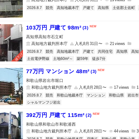
2026.8.7
競売
高知地裁本庁
戸建て
高知県
土佐郡土佐町
103万円 戸建て 98m²
(3)
高知県高知市石立町
高知地方裁判所本庁
入札8月31日〜
21
2026.8.7
競売
高知地裁本庁
戸建て
共同住宅
高知県
高知
値下げ
土佐電伊野線
土地60m²～
築59年
徒歩7分
77万円 マンション 48m²
(3)
和歌山県岩出市堀口
和歌山地方裁判所本庁
入札8月28日〜
17
1
2026.8.7
競売
和歌山地裁本庁
マンション
和歌山県
岩出市
シャルマンフジ岩出
392万円 戸建て 115m²
(2)
和歌山県和歌山市和歌浦西
和歌山地方裁判所本庁
入札8月28日〜
44
3