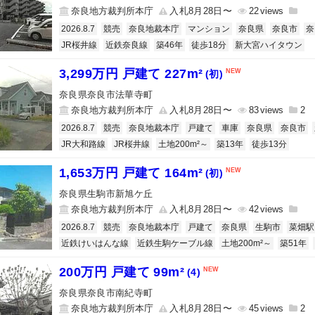
奈良地方裁判所本庁
入札8月28日〜
22
2026.8.7
競売
奈良地裁本庁
マンション
奈良県
奈良市
奈
JR桜井線
近鉄奈良線
築46年
徒歩18分
新大宮ハイタウン
3,299万円 戸建て 227m²
(初)
奈良県奈良市法華寺町
奈良地方裁判所本庁
入札8月28日〜
83
2
2026.8.7
競売
奈良地裁本庁
戸建て
車庫
奈良県
奈良市
JR大和路線
JR桜井線
土地200m²～
築13年
徒歩13分
1,653万円 戸建て 164m²
(初)
奈良県生駒市新旭ケ丘
奈良地方裁判所本庁
入札8月28日〜
42
2026.8.7
競売
奈良地裁本庁
戸建て
奈良県
生駒市
菜畑駅
近鉄けいはんな線
近鉄生駒ケーブル線
土地200m²～
築51年
200万円 戸建て 99m²
(4)
奈良県奈良市南紀寺町
奈良地方裁判所本庁
入札8月28日〜
45
2