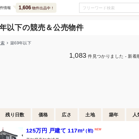
1,606
件情報
物件出品中！
9年以下の競売＆公売物件
検索
築69年以下
1,083
件見つかりました - 新着
残り日数
価格
広さ
土地
築年
人
125万円 戸建て 117m²
(初)