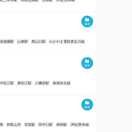
紀三井寺駅
和歌山港駅
宮前駅
JR紀勢本線
池遊園駅
山東駅
西山口駅
わかやま電鉄貴志川線
中松江駅
東松江駅
八幡前駅
南海加太線
県
和歌山市
宮前駅
田中口駅
神前駅
JR紀勢本線