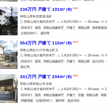
236万円 戸建て 101m²
(初)
和歌山県有田郡湯浅町
和歌山地方裁判所本庁
入札8月28日〜
26
2
2026.8.7
競売
和歌山地裁本庁
戸建て
和歌山県
有田郡湯浅
土地150m²～
築33年
554万円 戸建て 115m²
(初)
和歌山県紀の川市桃山町元
和歌山地方裁判所本庁
入札8月28日〜
28
3
2026.8.7
競売
和歌山地裁本庁
戸建て
和歌山県
紀の川市
築17年
241万円 戸建て 204m²
(初)
和歌山県和歌山市永穂
和歌山地方裁判所本庁
入札8月28日〜
39
2
2026.8.7
競売
和歌山地裁本庁
戸建て
店舗
和歌山県
和歌
JR阪和線
土地200m²～
築44年
徒歩16分