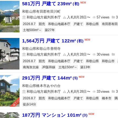
581万円 戸建て 239m²
(初)
和歌山県有田郡有田川町
和歌山地方裁判所本庁
入札8月28日〜
57
3
2026.8.7
競売
和歌山地裁本庁
戸建て
和歌山県
有田郡有田
土地500m²～
築27年
1,564万円 戸建て 122m²
(初)
和歌山県和歌山市善明寺
和歌山地方裁判所本庁
入札8月28日〜
30
2026.8.7
競売
和歌山地裁本庁
戸建て
和歌山県
和歌山市
南海加太線
JR阪和線
土地150m²～
築13年
291万円 戸建て 144m²
(5)
和歌山県橋本市あやの台
和歌山地方裁判所本庁
入札8月28日〜
33
3
2026.8.7
競売
和歌山地裁本庁
戸建て
和歌山県
橋本市
隅
値下げ
徒歩14分
187万円 マンション 101m²
(3)