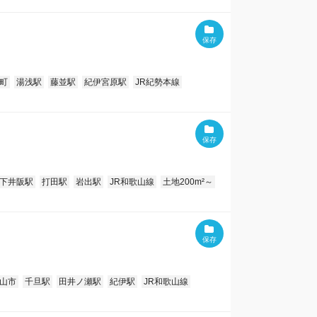
町
湯浅駅
藤並駅
紀伊宮原駅
JR紀勢本線
下井阪駅
打田駅
岩出駅
JR和歌山線
土地200m²～
山市
千旦駅
田井ノ瀬駅
紀伊駅
JR和歌山線