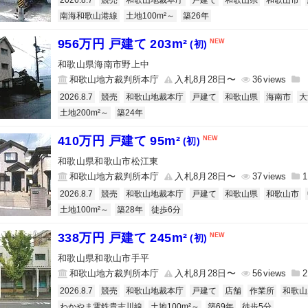
2026.8.7
競売
和歌山地裁本庁
戸建て
和歌山県
和歌山市
南海和歌山港線
土地100m²～
築26年
956万円 戸建て 203m²
(初)
和歌山県海南市野上中
和歌山地方裁判所本庁
入札8月28日〜
36
2026.8.7
競売
和歌山地裁本庁
戸建て
和歌山県
海南市
大
土地200m²～
築24年
410万円 戸建て 95m²
(初)
和歌山県和歌山市松江東
和歌山地方裁判所本庁
入札8月28日〜
37
1
2026.8.7
競売
和歌山地裁本庁
戸建て
和歌山県
和歌山市
土地100m²～
築28年
徒歩6分
338万円 戸建て 245m²
(初)
和歌山県和歌山市手平
和歌山地方裁判所本庁
入札8月28日〜
56
2
2026.8.7
競売
和歌山地裁本庁
戸建て
店舗
作業所
和歌山
わかやま電鉄貴志川線
土地100m²～
築69年
徒歩5分