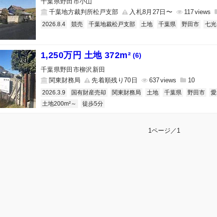
千葉県野田市小山
千葉地方裁判所松戸支部
入札8月27日〜
117
2026.8.4
競売
千葉地裁松戸支部
土地
千葉県
野田市
七光
1,250万円 土地 372m²
(6)
千葉県野田市柳沢新田
関東財務局
先着順残り70日
637
10
2026.3.9
国有財産売却
関東財務局
土地
千葉県
野田市
愛
土地200m²～
徒歩5分
1ページ／1