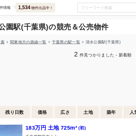
1,534
件情報
物件出品中！
公園駅(千葉県)の競売＆公売物件
検索
関東地方の路線一覧
千葉県の駅一覧
清水公園駅(千葉県)
2
件見つかりました - 新着順
残り日数
価格
広さ
土地
築年
人
183万円 土地 725m²
(初)