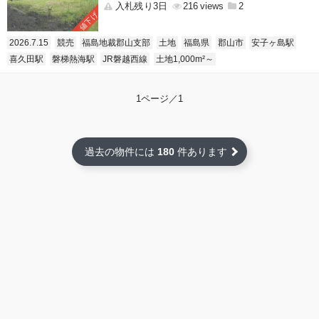
入札残り3日
216
2
値下げ
2026.7.15
競売
福島地裁郡山支部
土地
福島県
郡山市
安子ヶ島駅
喜久田駅
磐梯熱海駅
JR磐越西線
土地1,000m²～
1ページ／1
過去の物件には
180
件あります