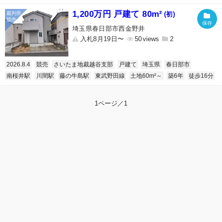
1,200万円 戸建て 80m²
(初)
埼玉県春日部市西金野井
入札8月19日〜
50
2
2026.8.4
競売
さいたま地裁越谷支部
戸建て
埼玉県
春日部市
南桜井駅
川間駅
藤の牛島駅
東武野田線
土地60m²～
築6年
徒歩16分
1ページ／1