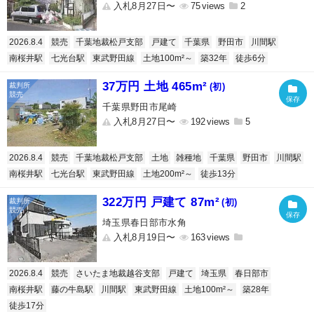
入札8月27日〜
75
2
2026.8.4
競売
千葉地裁松戸支部
戸建て
千葉県
野田市
川間駅
南桜井駅
七光台駅
東武野田線
土地100m²～
築32年
徒歩6分
37万円 土地 465m²
(初)
千葉県野田市尾崎
入札8月27日〜
192
5
2026.8.4
競売
千葉地裁松戸支部
土地
雑種地
千葉県
野田市
川間駅
南桜井駅
七光台駅
東武野田線
土地200m²～
徒歩13分
322万円 戸建て 87m²
(初)
埼玉県春日部市水角
入札8月19日〜
163
2026.8.4
競売
さいたま地裁越谷支部
戸建て
埼玉県
春日部市
南桜井駅
藤の牛島駅
川間駅
東武野田線
土地100m²～
築28年
徒歩17分