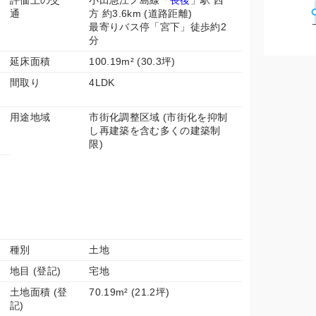
評価上の交
小田急江ノ島線「
長後
」駅 西
通
方 約3.6km (道路距離)
最寄りバス停「宮下」徒歩約2
分
延床面積
100.19m² (30.3坪)
間取り
4LDK
用途地域
市街化調整区域 (市街化を抑制
し再建築を含む多くの建築制
限)
種別
土地
地目 (登記)
宅地
土地面積 (登
70.19m² (21.2坪)
記)