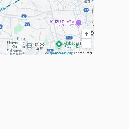
+
−
©
OpenStreetMap
contributors