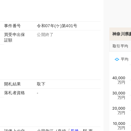
事件番号
令和07年(ケ)第401号
神奈川県
買受申出保
公開終了
証額
取引平均
平均
40,000
万円
開札結果
取下
落札者資格
-
30,000
万円
20,000
万円
10,000
万円