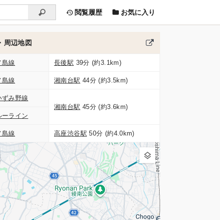
閲覧履歴
お気に入り
・周辺地図
ノ島線
長後駅
39分 (約3.1km)
ノ島線
湘南台駅
44分 (約3.5km)
いずみ野線
湘南台駅
45分 (約3.6km)
ルーライン
ノ島線
高座渋谷駅
50分 (約4.0km)