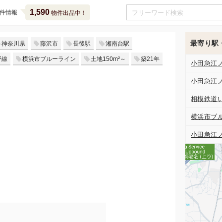
1,590
件情報
物件出品中！
最寄り駅
神奈川県
藤沢市
長後駅
湘南台駅
野線
横浜市ブルーライン
土地150m²～
築21年
小田急江
小田急江
相模鉄道
横浜市ブ
小田急江