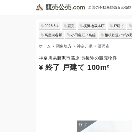
競売公売
全国の不動産競売＆公売物
2026.6.4
競売
横浜地裁本庁
戸建て
高座渋谷駅
小田急江ノ島線
相模鉄道いずみ
ホーム
関東地方
神奈川県
藤沢市
神奈川県藤沢市葛原 長後駅の競売物件
¥ 終了 戸建て 100m²