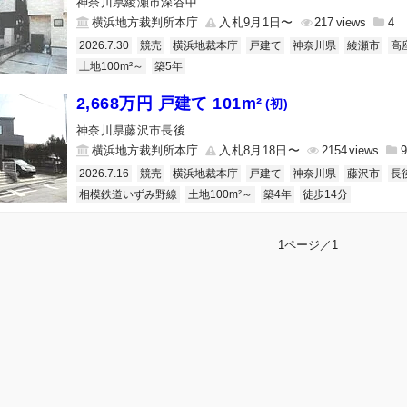
神奈川県綾瀬市深谷中
横浜地方裁判所本庁
入札9月1日〜
217
4
2026.7.30
競売
横浜地裁本庁
戸建て
神奈川県
綾瀬市
高
土地100m²～
築5年
2,668万円 戸建て 101m²
(初)
神奈川県藤沢市長後
横浜地方裁判所本庁
入札8月18日〜
2154
9
2026.7.16
競売
横浜地裁本庁
戸建て
神奈川県
藤沢市
長
相模鉄道いずみ野線
土地100m²～
築4年
徒歩14分
1ページ／1