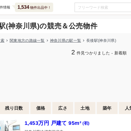
1,534
件情報
物件出品中！
駅(神奈川県)の競売＆公売物件
検索
関東地方の路線一覧
神奈川県の駅一覧
長後駅(神奈川県)
2
件見つかりました - 新着順
残り日数
価格
広さ
土地
築年
人
1,453万円 戸建て 95m²
(初)