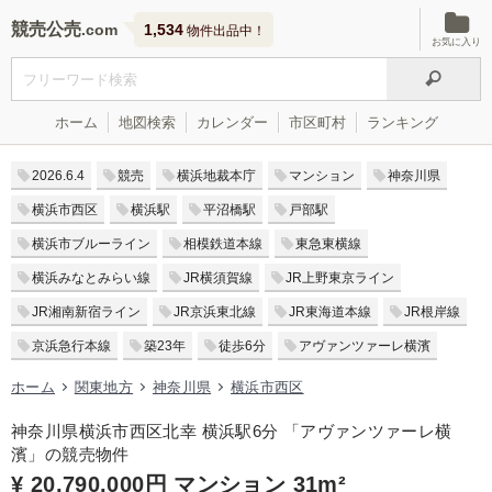
競売公売
1,534
物件出品中！
お気に入り
ホーム
地図検索
カレンダー
市区町村
ランキング
2026.6.4
競売
横浜地裁本庁
マンション
神奈川県
横浜市西区
横浜駅
平沼橋駅
戸部駅
横浜市ブルーライン
相模鉄道本線
東急東横線
横浜みなとみらい線
JR横須賀線
JR上野東京ライン
JR湘南新宿ライン
JR京浜東北線
JR東海道本線
JR根岸線
京浜急行本線
築23年
徒歩6分
アヴァンツァーレ横濱
ホーム
関東地方
神奈川県
横浜市西区
神奈川県横浜市西区北幸 横浜駅6分 「アヴァンツァーレ横
濱」の競売物件
¥ 20,790,000円 マンション 31m²