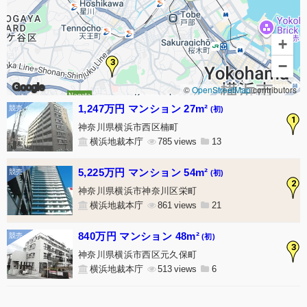
+
3
−
Google
©
OpenStreetMap
contributors
1,247万円 マンション 27m²
(初)
1
神奈川県横浜市西区楠町
横浜地裁本庁
785
13
5,225万円 マンション 54m²
(初)
2
神奈川県横浜市神奈川区栄町
横浜地裁本庁
861
21
840万円 マンション 48m²
(初)
3
神奈川県横浜市西区元久保町
横浜地裁本庁
513
6