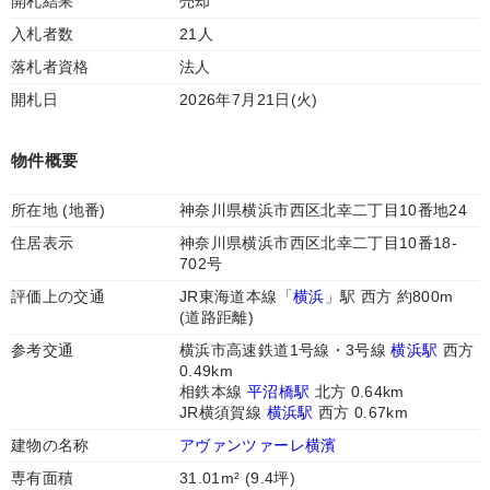
開札結果
売却
入札者数
21人
落札者資格
法人
開札日
2026年7月21日(火)
物件概要
所在地 (地番)
神奈川県横浜市西区北幸二丁目10番地24
住居表示
神奈川県横浜市西区北幸二丁目10番18-
702号
評価上の交通
JR東海道本線「
横浜
」駅 西方 約800m
(道路距離)
参考交通
横浜市高速鉄道1号線・3号線
横浜駅
西方
0.49km
相鉄本線
平沼橋駅
北方 0.64km
JR横須賀線
横浜駅
西方 0.67km
建物の名称
アヴァンツァーレ横濱
専有面積
31.01m² (9.4坪)