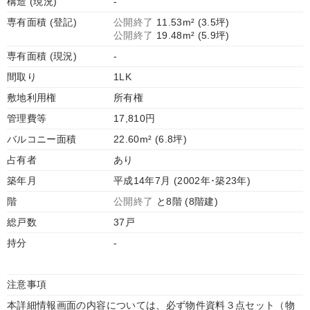
構造 (現況)
-
専有面積 (登記)
公開終了
11.53m² (3.5坪)
公開終了
19.48m² (5.9坪)
専有面積 (現況)
-
間取り
1LK
敷地利用権
所有権
管理費等
17,810円
バルコニー面積
22.60m² (6.8坪)
占有者
あり
築年月
平成14年7月 (2002年･築23年)
階
公開終了
と8階 (8階建)
総戸数
37戸
持分
-
注意事項
本詳細情報画面の内容については、必ず物件資料３点セット（物