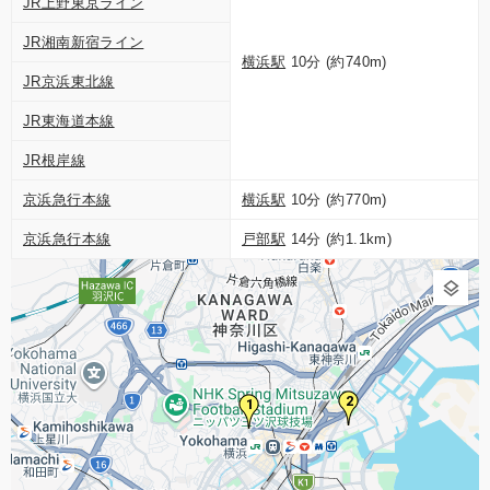
JR上野東京ライン
JR湘南新宿ライン
横浜駅
10分 (約740m)
JR京浜東北線
JR東海道本線
JR根岸線
京浜急行本線
横浜駅
10分 (約770m)
京浜急行本線
戸部駅
14分 (約1.1km)
2
1