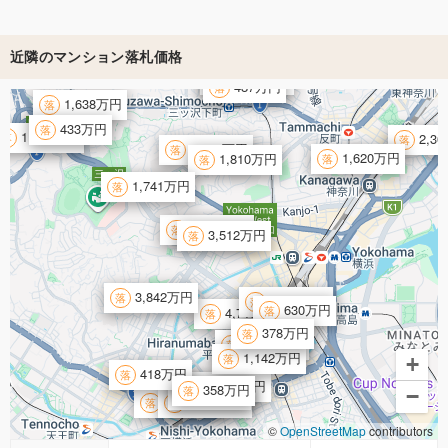
近隣のマンション落札価格
1,691万円
487万円
1,638万円
433万円
1,991万円
2,3
2,060万円
1,620万円
1,810万円
1,741万円
4,390万円
3,512万円
3,842万円
1,571万円
630万円
4,718万円
378万円
4,252万円
1,142万円
+
418万円
1,706万円
358万円
500万円
−
2,200万円
1,656万円
©
OpenStreetMap
contributors