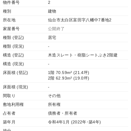
物件番号
2
種別
建物
所在地
仙台市太白区富田字八幡中7番地2
家屋番号
公開終了
種類 (登記)
居宅
種類 (現況)
-
構造 (登記)
木造スレート・樹脂シートぶき2階建
構造 (現況)
-
床面積 (登記)
1階 70.59m² (21.4坪)
2階 62.93m² (19.0坪)
床面積 (現況)
-
間取り
その他
敷地利用権
所有権
占有者
債務者・所有者
築年月
令和4年1月 (2022年･築4年)
持分
-