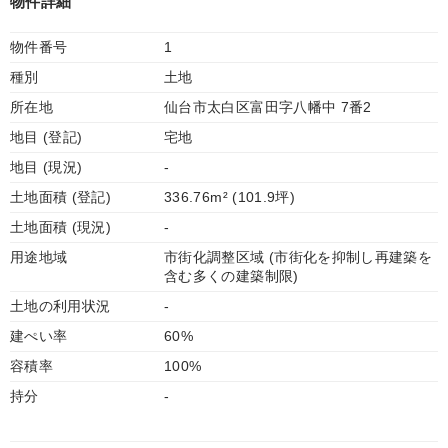
物件詳細
物件番号
1
種別
土地
所在地
仙台市太白区富田字八幡中 7番2
地目 (登記)
宅地
地目 (現況)
-
土地面積 (登記)
336.76m² (101.9坪)
土地面積 (現況)
-
用途地域
市街化調整区域 (市街化を抑制し再建築を
含む多くの建築制限)
土地の利用状況
-
建ぺい率
60%
容積率
100%
持分
-