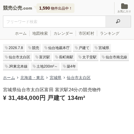
競売公売
1,590
物件出品中！
お気に入り
ホーム
地図検索
カレンダー
市区町村
ランキング
2026.7.8
競売
仙台地裁本庁
戸建て
宮城県
仙台市太白区
富沢駅
長町南駅
太子堂駅
仙台市南北線
JR東北本線
土地200m²～
築4年
ホーム
北海道・東北
宮城県
仙台市太白区
宮城県仙台市太白区富田 富沢駅24分の競売物件
¥ 31,484,000円 戸建て 134m²