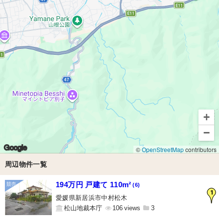
+
−
Google
©
OpenStreetMap
contributors
周辺物件一覧
194万円 戸建て 110m²
(6)
1
愛媛県新居浜市中村松木
松山地裁本庁
106
3