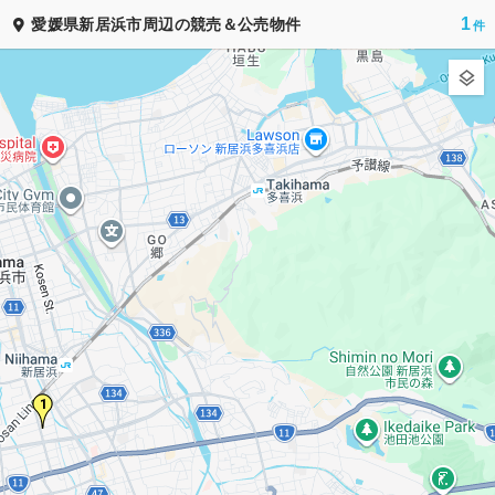
1
愛媛県新居浜市周辺の競売＆公売物件
競売公売
1,590
物件出品中！
お気に入り
ホーム
地図検索
カレンダー
市区町村
ランキング
ホーム
四国地方
愛媛県
新居浜市
©
競売公売.com
1