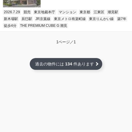
2026.7.29
競売
東京地裁本庁
マンション
東京都
江東区
潮見駅
新木場駅
辰巳駅
JR京葉線
東京メトロ有楽町線
東京りんかい線
築7年
徒歩4分
THE PREMIUM CUBE G 潮見
1ページ／1
過去の物件には
134
件あります