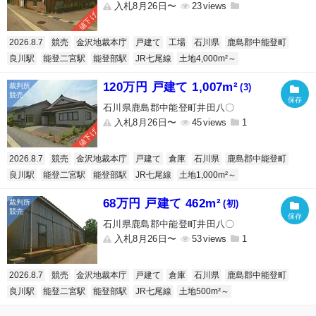
入札8月26日〜
23
値下げ
2026.8.7
競売
金沢地裁本庁
戸建て
工場
石川県
鹿島郡中能登町
良川駅
能登二宮駅
能登部駅
JR七尾線
土地4,000m²～
120万円 戸建て 1,007m²
(3)
石川県鹿島郡中能登町井田八〇
入札8月26日〜
45
1
値下げ
2026.8.7
競売
金沢地裁本庁
戸建て
倉庫
石川県
鹿島郡中能登町
良川駅
能登二宮駅
能登部駅
JR七尾線
土地1,000m²～
68万円 戸建て 462m²
(初)
石川県鹿島郡中能登町井田八〇
入札8月26日〜
53
1
2026.8.7
競売
金沢地裁本庁
戸建て
倉庫
石川県
鹿島郡中能登町
良川駅
能登二宮駅
能登部駅
JR七尾線
土地500m²～