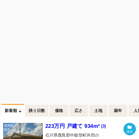
新着順
残り日数
価格
広さ
土地
築年
人
223万円 戸建て 934m²
(3)
石川県鹿島郡中能登町井田の