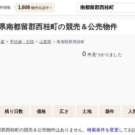
1,606
件情報
物件出品中！
県南都留郡西桂町の競売＆公売物件
検索
甲信越・北陸
山梨県
南都留郡西桂町
0
件見つかりました
残り日数
価格
広さ
土地
築年
人
留郡西桂町の競売＆公売物件はありません。
検索条件を変更
してお