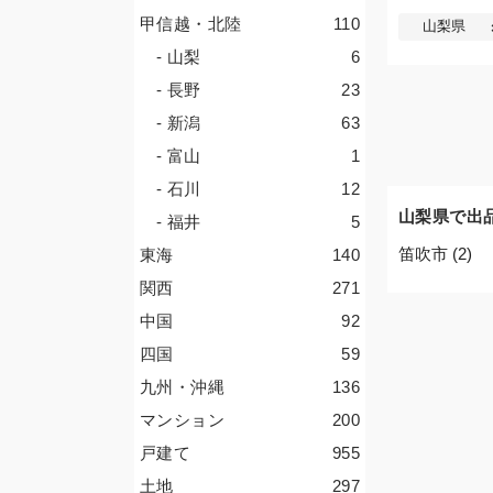
甲信越・北陸
110
山梨県
- 山梨
6
- 長野
23
- 新潟
63
- 富山
1
- 石川
12
山梨県で出
- 福井
5
笛吹市 (2)
東海
140
関西
271
中国
92
四国
59
九州・沖縄
136
マンション
200
戸建て
955
土地
297