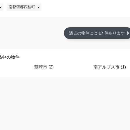
南都留郡西桂町
過去の物件には
17
件あります
品中の物件
韮崎市 (2)
南アルプス市 (1)