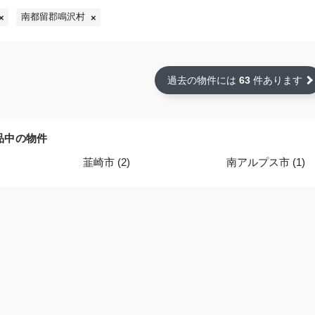
南都留郡鳴沢村
過去の物件には
63
件あります
品中の物件
韮崎市 (2)
南アルプス市 (1)