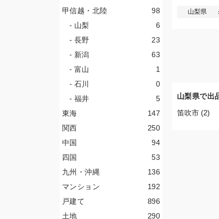
甲信越・北陸
98
山梨県
- 山梨
6
- 長野
23
- 新潟
63
- 富山
1
- 石川
0
山梨県で出
- 福井
5
笛吹市 (2)
東海
147
関西
250
中国
94
四国
53
九州・沖縄
136
マンション
192
戸建て
896
土地
290