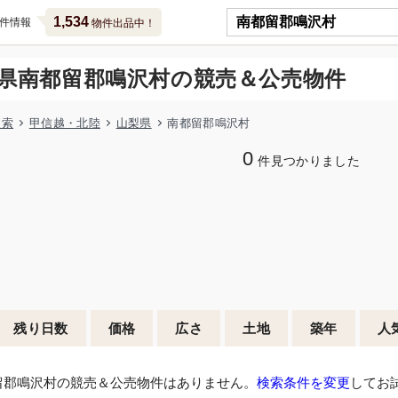
1,534
件情報
物件出品中！
県南都留郡鳴沢村の競売＆公売物件
検索
甲信越・北陸
山梨県
南都留郡鳴沢村
0
件見つかりました
残り日数
価格
広さ
土地
築年
人
留郡鳴沢村の競売＆公売物件はありません。
検索条件を変更
してお