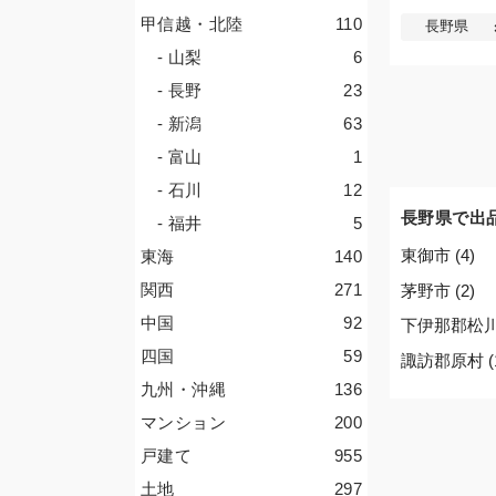
甲信越・北陸
110
長野県
- 山梨
6
- 長野
23
- 新潟
63
- 富山
1
- 石川
12
長野県で出
- 福井
5
東御市 (4)
東海
140
関西
271
茅野市 (2)
中国
92
下伊那郡松川町
四国
59
諏訪郡原村 (
九州・沖縄
136
マンション
200
戸建て
955
土地
297