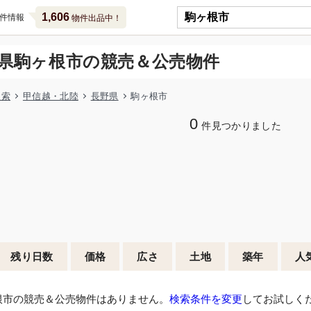
1,606
件情報
物件出品中！
県駒ヶ根市の競売＆公売物件
検索
甲信越・北陸
長野県
駒ヶ根市
0
件見つかりました
残り日数
価格
広さ
土地
築年
人
根市の競売＆公売物件はありません。
検索条件を変更
してお試しく