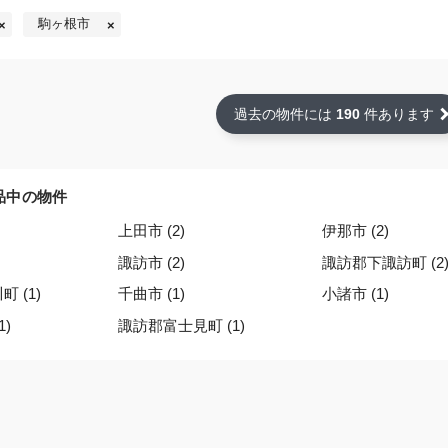
駒ヶ根市
過去の物件には
190
件あります
品中の物件
上田市 (2)
伊那市 (2)
諏訪市 (2)
諏訪郡下諏訪町 (2
 (1)
千曲市 (1)
小諸市 (1)
1)
諏訪郡富士見町 (1)