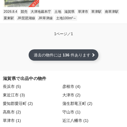
値下げ
2026.8.4
競売
大津地裁本庁
土地
滋賀県
草津市
草津駅
南草津駅
栗東駅
JR琵琶湖線
JR草津線
土地100m²～
1ページ／1
過去の物件には
136
件あります
滋賀県で出品中の物件
長浜市 (5)
彦根市 (4)
東近江市 (3)
大津市 (2)
愛知郡愛荘町 (2)
蒲生郡竜王町 (2)
高島市 (2)
守山市 (1)
草津市 (1)
近江八幡市 (1)