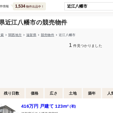
1,534
件情報
物件出品中！
県近江八幡市の競売物件
検索
関西地方
滋賀県
競売物件
近江八幡市
1
件見つかりました
残り日数
価格
広さ
土地
築年
人
416万円 戸建て 123m²
(初)