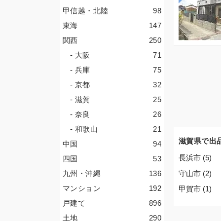
甲信越・北陸
98
東海
147
関西
250
- 大阪
71
- 兵庫
75
- 京都
32
- 滋賀
25
- 奈良
26
- 和歌山
21
滋賀県で出
中国
94
長浜市 (5)
四国
53
守山市 (2)
九州・沖縄
136
マンション
192
甲賀市 (1)
戸建て
896
土地
290