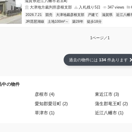
滋賀県近江八幡市若宮町
大津地方裁判所彦根支部
入札残り5日
347
2026.7.21
競売
大津地裁彦根支部
戸建て
滋賀県
近江八幡
JR琵琶湖線
土地100m²～
築28年
徒歩18分
1ページ／1
過去の物件には
134
件あります
品中の物件
彦根市 (4)
東近江市 (3)
愛知郡愛荘町 (2)
蒲生郡竜王町 (2)
草津市 (1)
近江八幡市 (1)