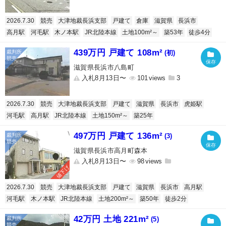
2026.7.30
競売
大津地裁長浜支部
戸建て
倉庫
滋賀県
長浜市
高月駅
河毛駅
木ノ本駅
JR北陸本線
土地100m²～
築53年
徒歩4分
439万円 戸建て 108m²
(初)
滋賀県長浜市八島町
入札8月13日〜
101
3
2026.7.30
競売
大津地裁長浜支部
戸建て
滋賀県
長浜市
虎姫駅
河毛駅
高月駅
JR北陸本線
土地150m²～
築25年
497万円 戸建て 136m²
(3)
滋賀県長浜市高月町森本
入札8月13日〜
98
値下げ
2026.7.30
競売
大津地裁長浜支部
戸建て
滋賀県
長浜市
高月駅
河毛駅
木ノ本駅
JR北陸本線
土地200m²～
築50年
徒歩2分
42万円 土地 221m²
(5)