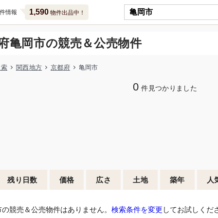
1,590
件情報
物件出品中！
府亀岡市の競売＆公売物件
検索
関西地方
京都府
亀岡市
0
件見つかりました
残り日数
価格
広さ
土地
築年
人
市の競売＆公売物件はありません。
検索条件を変更
してお試しくだ