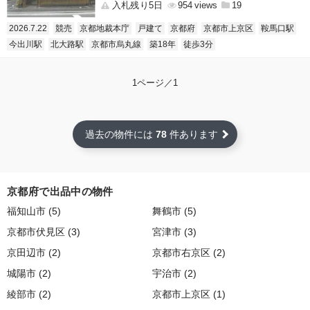
入札残り5日
954
19
2026.7.22
競売
京都地裁本庁
戸建て
京都府
京都市上京区
鞍馬口駅
今出川駅
北大路駅
京都市烏丸線
築18年
徒歩3分
1ページ／1
過去の物件には
78
件あります
京都府で出品中の物件
福知山市 (5)
舞鶴市 (5)
京都市伏見区 (3)
宮津市 (3)
京田辺市 (2)
京都市右京区 (2)
城陽市 (2)
宇治市 (2)
綾部市 (2)
京都市上京区 (1)