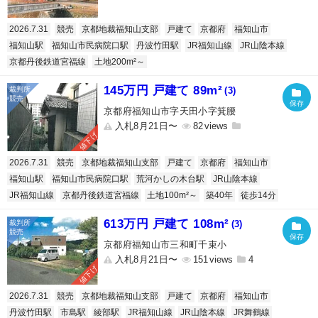
2026.7.31
競売
京都地裁福知山支部
戸建て
京都府
福知山市
福知山駅
福知山市民病院口駅
丹波竹田駅
JR福知山線
JR山陰本線
京都丹後鉄道宮福線
土地200m²～
145万円 戸建て 89m²
(3)
京都府福知山市字天田小字箕腰
入札8月21日〜
82
値下げ
2026.7.31
競売
京都地裁福知山支部
戸建て
京都府
福知山市
福知山駅
福知山市民病院口駅
荒河かしの木台駅
JR山陰本線
JR福知山線
京都丹後鉄道宮福線
土地100m²～
築40年
徒歩14分
613万円 戸建て 108m²
(3)
京都府福知山市三和町千束小
入札8月21日〜
151
4
値下げ
2026.7.31
競売
京都地裁福知山支部
戸建て
京都府
福知山市
丹波竹田駅
市島駅
綾部駅
JR福知山線
JR山陰本線
JR舞鶴線