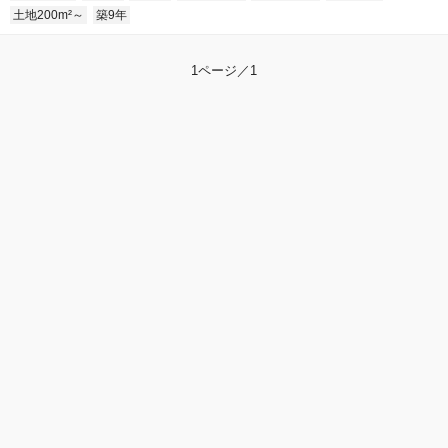
土地200m²～
築9年
1ページ／1