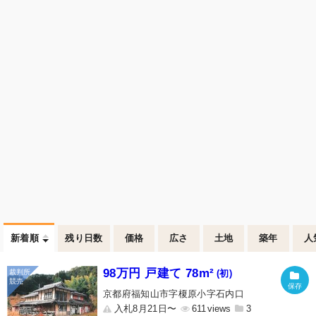
新着順
残り日数
価格
広さ
土地
築年
人
98万円 戸建て 78m²
(初)
京都府福知山市字榎原小字石内口
入札8月21日〜
611
3