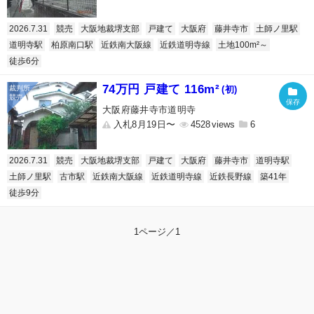
2026.7.31
競売
大阪地裁堺支部
戸建て
大阪府
藤井寺市
土師ノ里駅
道明寺駅
柏原南口駅
近鉄南大阪線
近鉄道明寺線
土地100m²～
徒歩6分
74万円 戸建て 116m²
(初)
大阪府藤井寺市道明寺
入札8月19日〜
4528
6
2026.7.31
競売
大阪地裁堺支部
戸建て
大阪府
藤井寺市
道明寺駅
土師ノ里駅
古市駅
近鉄南大阪線
近鉄道明寺線
近鉄長野線
築41年
徒歩9分
1ページ／1