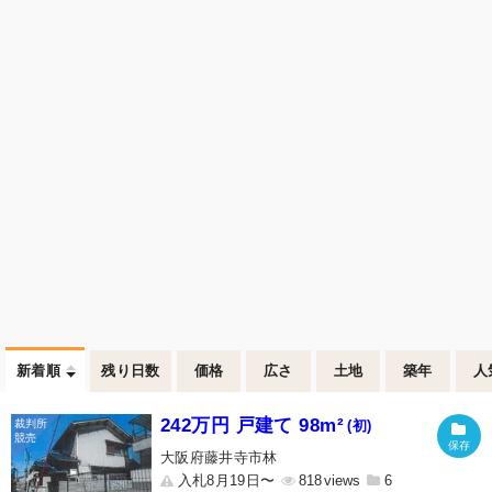
新着順
残り日数
価格
広さ
土地
築年
人
242万円 戸建て 98m²
(初)
大阪府藤井寺市林
入札8月19日〜
818
6