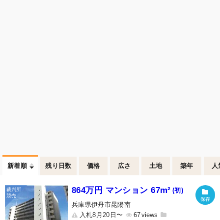
新着順
残り日数
価格
広さ
土地
築年
人
864万円 マンション 67m²
(初)
兵庫県伊丹市昆陽南
入札8月20日〜
67