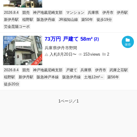
2026.8.4
競売
神戸地裁尼崎支部
マンション
兵庫県
伊丹市
伊丹駅
新伊丹駅
稲野駅
阪急伊丹線
JR福知山線
築50年
徒歩19分
労金昆陽コーポ
73万円 戸建て 58m²
(2)
兵庫県伊丹市野間
入札8月20日〜
153
2
値下げ
2026.8.4
競売
神戸地裁尼崎支部
戸建て
兵庫県
伊丹市
武庫之荘駅
稲野駅
新伊丹駅
阪急神戸本線
阪急伊丹線
土地12m²～
築56年
徒歩20分
1ページ／1