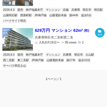
2026.8.3
競売
神戸地裁本庁
マンション
店舗
兵庫県
明石市
明石駅
山陽明石駅
西新町駅
JR神戸線
山陽電鉄本線
築44年
徒歩5分
パークサイド明石
629万円 マンション 62m²
(初)
兵庫県明石市二見町西二見
入札8月19日〜
85
2
2026.8.3
競売
神戸地裁本庁
マンション
兵庫県
明石市
土山駅
西二見駅
東二見駅
JR神戸線
山陽電鉄本線
築27年
徒歩10分
サーパス明石土山
1ページ／1