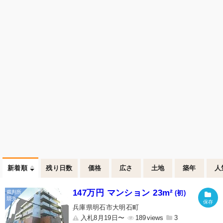
新着順
残り日数
価格
広さ
土地
築年
人
147万円 マンション 23m²
(初)
兵庫県明石市大明石町
入札8月19日〜
189
3