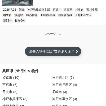
2026.7.28
競売
神戸地裁姫路支部
戸建て
兵庫県
相生市
西相生駅
相生駅
坂越駅
JR赤穂線
JR山陽本線
山陽新幹線
土地150m²～
築32年
徒歩5分
1ページ／1
過去の物件には
72
件あります
兵庫県で出品中の物件
姫路市 (10)
神戸市北区 (7)
西宮市 (6)
神戸市長田区 (4)
丹波市 (3)
尼崎市 (3)
神戸市兵庫区 (3)
神戸市垂水区 (3)