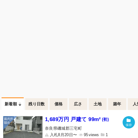
新着順
残り日数
価格
広さ
土地
築年
人
1,689万円 戸建て 99m²
(初)
奈良県磯城郡三宅町
入札8月20日〜
95
1