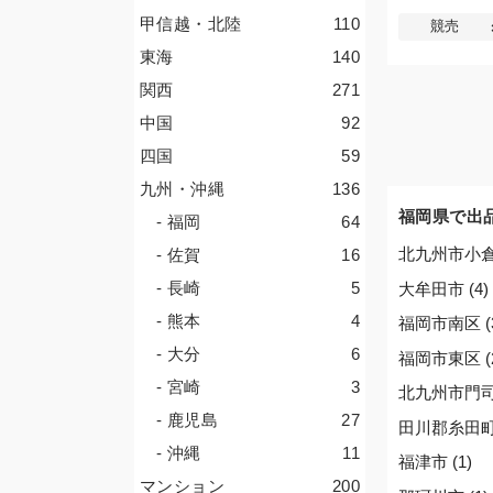
甲信越・北陸
110
競売
東海
140
関西
271
中国
92
四国
59
九州・沖縄
136
福岡県で出
- 福岡
64
北九州市小倉南
- 佐賀
16
- 長崎
5
大牟田市 (4)
- 熊本
4
福岡市南区 (
- 大分
6
福岡市東区 (
- 宮崎
3
北九州市門司区
- 鹿児島
27
田川郡糸田町 
- 沖縄
11
福津市 (1)
マンション
200