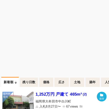
新着順
残り日数
価格
広さ
土地
築年
人
1,252万円 戸建て 465m²
(2)
福岡県大牟田市中白川町
入札8月27日〜
67