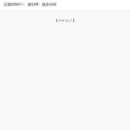
土地200m²～
築13年
徒歩14分
1ページ／1