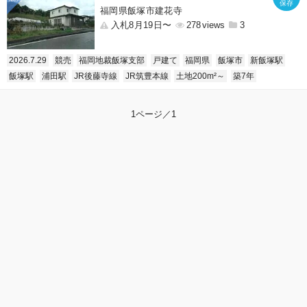
福岡県飯塚市建花寺
入札8月19日〜
278
3
2026.7.29
競売
福岡地裁飯塚支部
戸建て
福岡県
飯塚市
新飯塚駅
飯塚駅
浦田駅
JR後藤寺線
JR筑豊本線
土地200m²～
築7年
1ページ／1