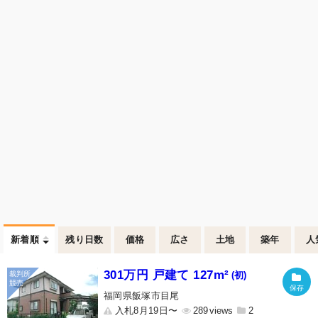
新着順
残り日数
価格
広さ
土地
築年
人
301万円 戸建て 127m²
(初)
福岡県飯塚市目尾
入札8月19日〜
289
2